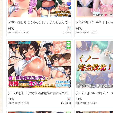
[220106][とろにくゆっけ] いい子だと思ってたロリ姪がとんだ性悪だったのでワカらせた話 [262M] [RJ363649]
FTW
1
FTW
2022-10-25 12:20
1
/
2218
2022-10-25 12:20
[211210][汁っけの多い柘榴] 姪の無防備エロボディに我慢できずに生ハメしまくった! [408M] [RJ354387]
FTW
1
FTW
2022-10-25 12:20
2
/
2388
2022-10-25 12:20