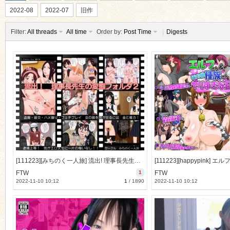
2022-08
2022-07
旧作
Filter:
All threads
All time
Order by:
Post Time
|
Digests
ko
[111223][みちのく一人旅] 流出! 理事長先生の変態フォルダ2 [63M] [RJ088211]
co
FTW
1
FTW
2022-11-10 10:12
1
/
1890
2022-11-10 10:12