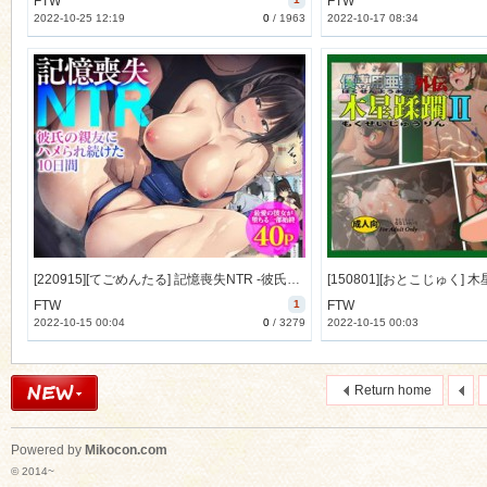
FTW
FTW
2022-10-25 12:19
0
/
1963
2022-10-17 08:34
[220915][てごめんたる] 記憶喪失NTR -彼氏の親友にハメられ続けた10日間- [530M] [RJ417276]
FTW
1
FTW
2022-10-15 00:04
0
/
3279
2022-10-15 00:03
Return home
Powered by
Mikocon.com
© 2014~