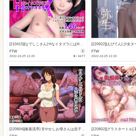
n
[210415][なでしこさん] HなイタズラにはHなオシオキを! [1845M] [RJ323513]
FTW
1
FTW
2022-10-25 12:20
9
/
4477
2022-10-25 12:20
[220804][春葉流亭] 甘やかしお母さんは息子に教えたい [623M] [RJ405842]
1