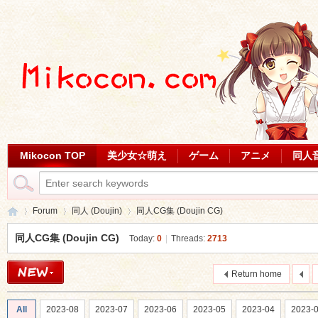
Mikocon TOP
美少女☆萌え
ゲーム
アニメ
同人
Forum
同人 (Doujin)
同人CG集 (Doujin CG)
同人CG集 (Doujin CG)
Today:
0
|
Threads:
2713
Mi
»
›
›
Return home
All
2023-08
2023-07
2023-06
2023-05
2023-04
2023-