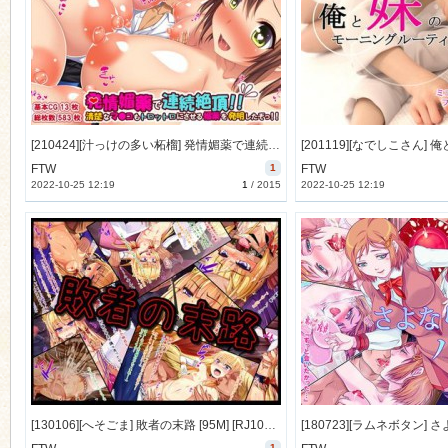
[210424][汁っけの多い柘榴] 発情媚薬で連続絶頂! 清楚なマンコもトロットロにさせる媚薬を発明したぞっ! [541M] [RJ324162]
FTW
1
FTW
2022-10-25 12:19
1
/
2015
2022-10-25 12:19
[130106][へそごま] 敗者の末路 [95M] [RJ108642]
1