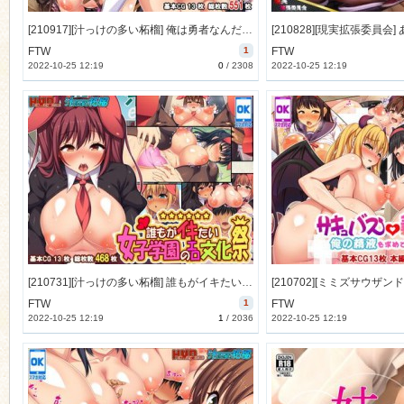
[210917][汁っけの多い柘榴] 俺は勇者なんだから女は黙って抱かれてろ [497M] [RJ338928]
FTW
1
FTW
2022-10-25 12:19
0
/
2308
2022-10-25 12:19
[210731][汁っけの多い柘榴] 誰もがイキたい女子学園のエロ文化祭 [458M] [RJ332926]
FTW
1
FTW
2022-10-25 12:19
1
/
2036
2022-10-25 12:19