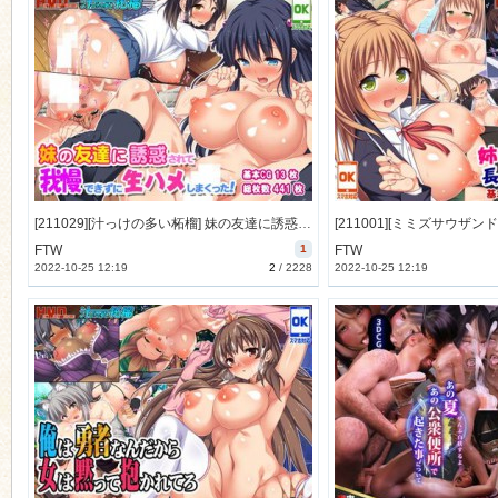
[211029][汁っけの多い柘榴] 妹の友達に誘惑されて我慢できずに生ハメしまくった! [423M] [RJ344608]
FTW
1
FTW
2022-10-25 12:19
2
/
2228
2022-10-25 12:19