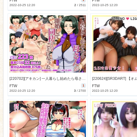
FTW
FTW
2022-10-25 12:20
2
/
2511
2022-10-25 12:20
[220702][アキカン] 一人暮らし始めたら母さんが離婚して同棲することになった [771M] [RJ399141]
FTW
1
FTW
2022-10-25 12:20
3
/
2700
2022-10-25 12:20