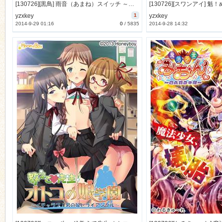
[130726][黒鳥] 雨音（あまね）スイッチ ～やまない雨と病んだ彼女そして俺～ [370M Lossless/54M JPG]
yzxkey
1
yzxkey
2014-9-29 01:16
0
/
5835
2014-9-28 14:32