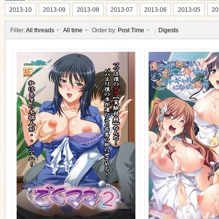
2013-10
2013-09
2013-08
2013-07
2013-06
2013-05
20
Filter:
All threads
All time
Order by:
Post Time
|
Digests
ko
co