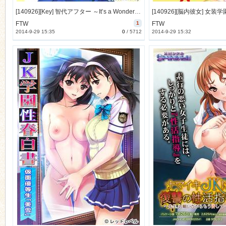
[140926][Key] 智代アフター ～It’s a Wonderful Life～ PerfectEdition [115M Lossless/11M JPG]
FTW
1
FTW
2014-9-29 15:35
0
/
5712
2014-9-29 15:32