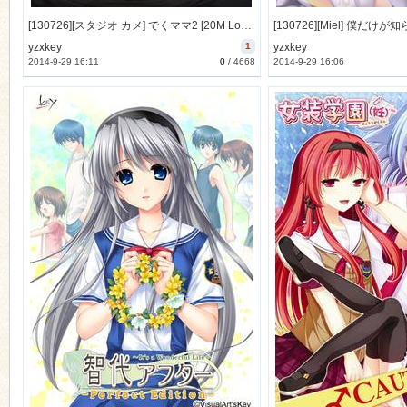
[130726][スタジオ カメ] でくママ2 [20M Lossless/8M JPG]
yzxkey
1
yzxkey
2014-9-29 16:11
0
/
4668
2014-9-29 16:06
n