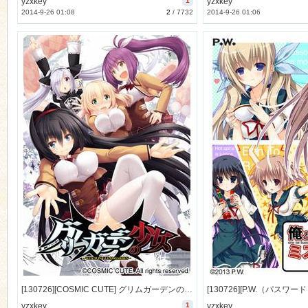
yzxkey
1
yzxkey
2014-9-26 01:08
2
/
7732
2014-9-26 01:06
[130726][COSMIC CUTE] グリムガーデンの少女 -witch in gleamgarden- 初回限定版 [873M Lossless/149M JPG]
yzxkey
1
yzxkey