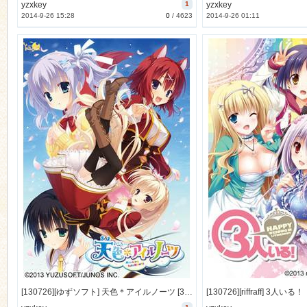
yzxkey
1
yzxkey
2014-9-26 15:28
0
/
4623
2014-9-26 01:11
[130726][ゆずソフト] 天色＊アイルノーツ [373M Lossless/143M JPG]