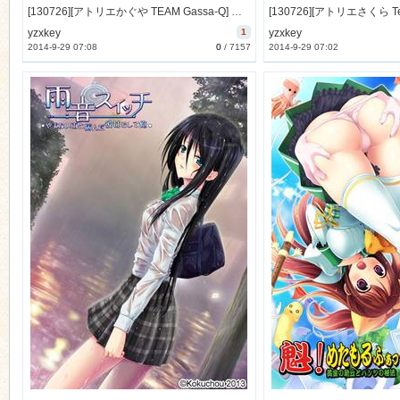
[130726][アトリエかぐや TEAM Gassa-Q] たまはじ！ たまたまハジケル妹たち [170M Lossless/96M JPG]
yzxkey
1
yzxkey
2014-9-29 07:08
0
/
7157
2014-9-29 07:02