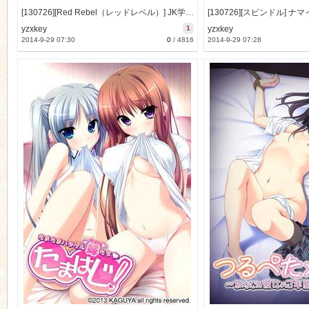
[130726][Red Rebel（レッドレベル）] JK学園性春白書 ～仮面優等生「美雪」～ [59M Lossless/25M JPG]
yzxkey
1
yzxkey
2014-9-29 07:30
0
/
4816
2014-9-29 07:28