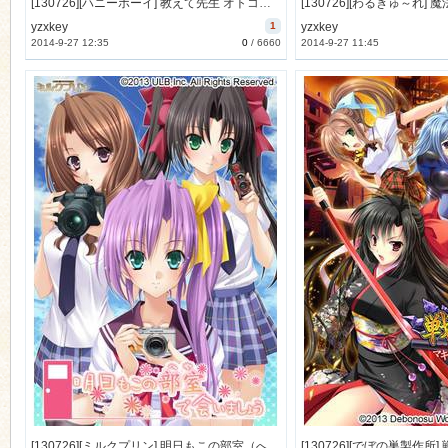
[130726][ハニーボーイ] 教えて先生 オトコの娘学園～イチャラブ！男の娘トライアングル～ [198M Lossless/60M JPG]
yzxkey
1
yzxkey
2014-9-27 12:35
0
/
6660
2014-9-27 11:45
[130726][ミルクプリン] 明日もこの部室（へや）で会いましょう [94M Lossless/17M JPG]