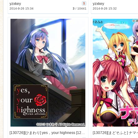
yzxkey
1
yzxkey
2014-9-26 15:34
3
/
10441
2014-9-26 15:32
[130726][ひまわり] yes，your highness [125M Lossless/46M JPG]