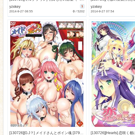
yzxkey
1
yzxkey
2014-9-27 08:55
0
/
5202
2014-9-27 07:54
[130726][G.J？] メイドさんとボイン魂 [379M Lossless/89M JPG]