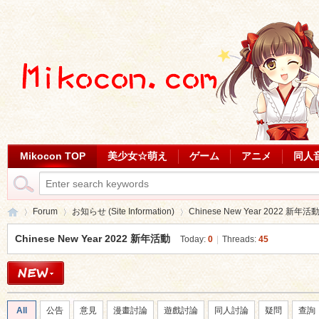
Mikocon TOP
美少女☆萌え
ゲーム
アニメ
同人
Forum
お知らせ (Site Information)
Chinese New Year 2022 新年活
Chinese New Year 2022 新年活動
Today:
0
|
Threads:
45
Mi
»
›
›
All
公告
意見
漫畫討論
遊戲討論
同人討論
疑問
查詢