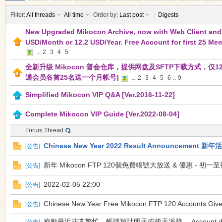
Filter:
All threads
All time
Order by:
Last post
|
Digests
New Upgraded Mikocon Archive, now with Web Client and S
USD/Month or 12.2 USD/Year. Free Account for first 25 Me
...
2
3
4
5
全新升级 Mikocon 普会仓库，提供网盘及SFTP下载方式，仅12.
ko
通会员各首25名送一个月帐号)
...
2
3
4
5
6
..
9
Simplified Mikocon VIP Q&A [Ver.2016-11-22]
Complete Mikocon VIP Guide [Ver.2022-08-04]
Forum Thread
Chinese New Year 2022 Result Announcement
[
公告
]
新年 Mikocon FTP 120個免費帳號大放送 & 優惠 - 初一
[
公告
]
co
2022-02-05 22:00
[
公告
]
Chinese New Year Free Mikocon FTP 120 Accounts Givea
[
公告
]
抱歉最近非常繁忙，帳號預計明天或後天派發。 Account distributi