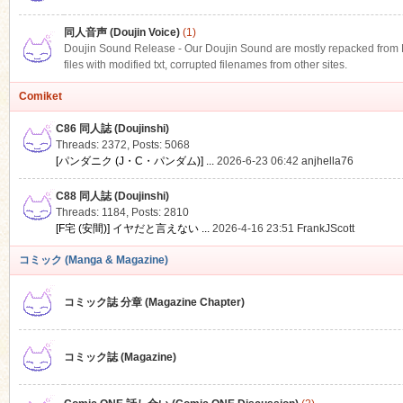
同人音声 (Doujin Voice)
(1)
Doujin Sound Release - Our Doujin Sound are mostly repacked from DLS
files with modified txt, corrupted filenames from other sites.
Comiket
C86 同人誌 (Doujinshi)
Threads: 2372
,
Posts: 5068
[パンダニク (J・C・パンダム)] ...
2026-6-23 06:42
anjhella76
C88 同人誌 (Doujinshi)
Threads: 1184
,
Posts: 2810
[F宅 (安間)] イヤだと言えない ...
2026-4-16 23:51
FrankJScott
コミック (Manga & Magazine)
コミック誌 分章 (Magazine Chapter)
コミック誌 (Magazine)