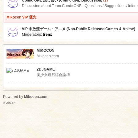
Comic ONE 話し合い (Comic ONE Discussion)
(2)
Discussion about Team.Comic ONE - Questions / Suggestions / Infor
Mikocon VIP 優先
VIP 未放流ゲーム・アニメ (Non-Public Released Games & Anime)
Moderators:
trenx
MIKOCON
Mikocon.com
2DJGAME
美少女遊戲綜合論壇
Powered by
Mikocon.com
© 2014~