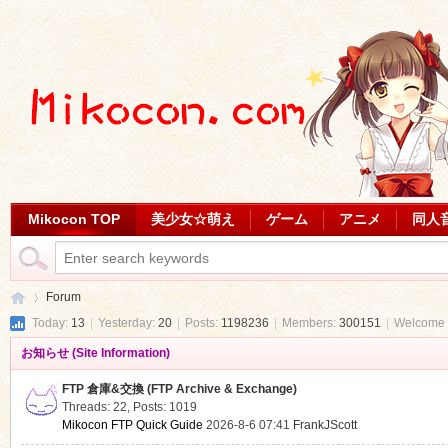
Mikocon TOP
美少女☆萌え
ゲーム
アニメ
同人
Forum
Today:
13
|
Yesterday:
20
|
Posts:
1198236
|
Members:
300151
|
Welcome 
お知らせ (Site Information)
Mi
»
FTP 倉庫&交換 (FTP Archive & Exchange)
Threads: 22
,
Posts: 1019
Mikocon FTP Quick Guide
2026-8-6 07:41
FrankJScott