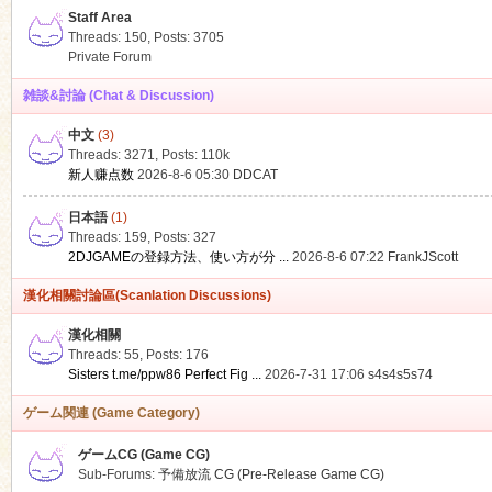
Staff Area
Threads: 150
,
Posts: 3705
Private Forum
雑談&討論 (Chat & Discussion)
中文
(3)
ko
Threads: 3271
,
Posts:
110k
新人赚点数
2026-8-6 05:30
DDCAT
日本語
(1)
Threads: 159
,
Posts: 327
2DJGAMEの登録方法、使い方が分 ...
2026-8-6 07:22
FrankJScott
漢化相關討論區(Scanlation Discussions)
漢化相關
Threads: 55
,
Posts: 176
co
Sisters t.me/ppw86 Perfect Fig ...
2026-7-31 17:06
s4s4s5s74
ゲーム関連 (Game Category)
ゲームCG (Game CG)
Sub-Forums:
予備放流 CG (Pre-Release Game CG)