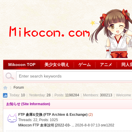
Mikocon TOP
美少女☆萌え
ゲーム
アニメ
同人
Forum
Today:
10
|
Yesterday:
28
|
Posts:
1198284
|
Members:
300213
|
Welcome 
お知らせ (Site Information)
Mi
»
FTP 倉庫&交換 (FTP Archive & Exchange)
(2)
Threads: 22
,
Posts: 1025
Mikocon FTP 倉庫說明 [2022-03- ...
2026-8-8 07:13
ore1202