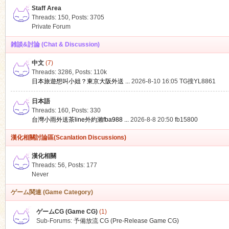
Staff Area
Threads: 150
,
Posts: 3705
Private Forum
雑談&討論 (Chat & Discussion)
中文
(7)
ko
Threads: 3286
,
Posts:
110k
日本旅遊想叫小姐？東京大阪外送 ...
2026-8-10 16:05
TG搜YL8861
日本語
Threads: 160
,
Posts: 330
台灣小雨外送茶line外約瀨fba988 ...
2026-8-8 20:50
fb15800
漢化相關討論區(Scanlation Discussions)
漢化相關
Threads: 56
,
Posts: 177
co
Never
ゲーム関連 (Game Category)
ゲームCG (Game CG)
(1)
Sub-Forums:
予備放流 CG (Pre-Release Game CG)