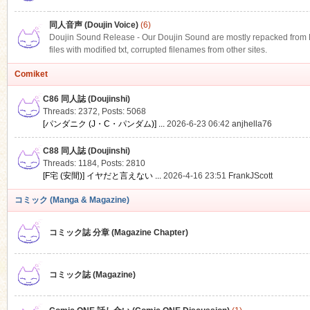
同人音声 (Doujin Voice)
(6)
Doujin Sound Release - Our Doujin Sound are mostly repacked from DLS
files with modified txt, corrupted filenames from other sites.
Comiket
C86 同人誌 (Doujinshi)
Threads: 2372
,
Posts: 5068
[パンダニク (J・C・パンダム)] ...
2026-6-23 06:42
anjhella76
C88 同人誌 (Doujinshi)
Threads: 1184
,
Posts: 2810
[F宅 (安間)] イヤだと言えない ...
2026-4-16 23:51
FrankJScott
コミック (Manga & Magazine)
コミック誌 分章 (Magazine Chapter)
コミック誌 (Magazine)