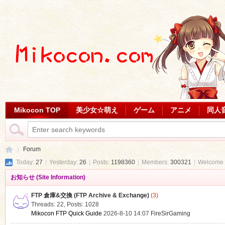
Mikocon TOP
美少女☆萌え
ゲーム
アニメ
同人
Forum
Today:
27
|
Yesterday:
26
|
Posts:
1198360
|
Members:
300321
|
Welcome 
お知らせ (Site Information)
Mi
»
FTP 倉庫&交換 (FTP Archive & Exchange)
(3)
Threads: 22
,
Posts: 1028
Mikocon FTP Quick Guide
2026-8-10 14:07
FireSirGaming