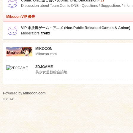
Comic ONE 話し合い (Comic ONE Discussion)
(1)
Discussion about Team.Comic ONE - Questions / Suggestions / Infor
Mikocon VIP 優先
VIP 未放流ゲーム・アニメ (Non-Public Released Games & Anime)
Moderators:
trenx
MIKOCON
Mikocon.com
2DJGAME
美少女遊戲綜合論壇
Powered by
Mikocon.com
© 2014~