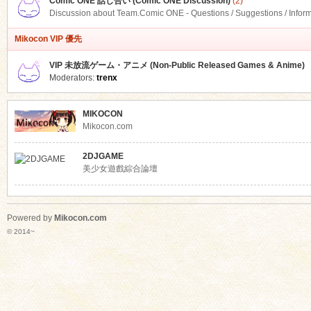
Comic ONE 話し合い (Comic ONE Discussion)
(2)
Discussion about Team.Comic ONE - Questions / Suggestions / Infor
Mikocon VIP 優先
VIP 未放流ゲーム・アニメ (Non-Public Released Games & Anime)
Moderators:
trenx
MIKOCON
Mikocon.com
2DJGAME
美少女遊戲綜合論壇
Powered by
Mikocon.com
© 2014~