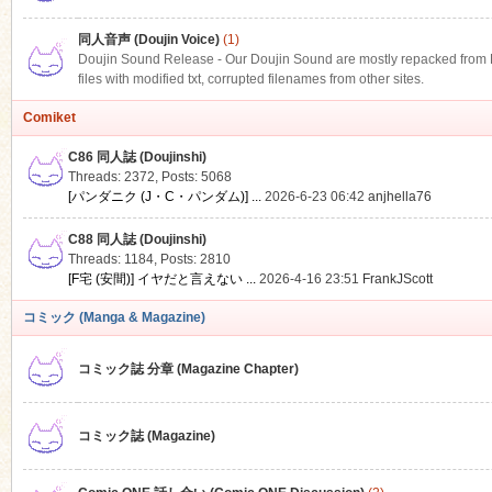
同人音声 (Doujin Voice)
(1)
Doujin Sound Release - Our Doujin Sound are mostly repacked from DLS
files with modified txt, corrupted filenames from other sites.
Comiket
C86 同人誌 (Doujinshi)
Threads: 2372
,
Posts: 5068
[パンダニク (J・C・パンダム)] ...
2026-6-23 06:42
anjhella76
C88 同人誌 (Doujinshi)
Threads: 1184
,
Posts: 2810
[F宅 (安間)] イヤだと言えない ...
2026-4-16 23:51
FrankJScott
コミック (Manga & Magazine)
コミック誌 分章 (Magazine Chapter)
コミック誌 (Magazine)