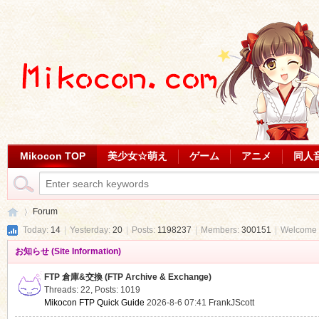
Mikocon TOP
美少女☆萌え
ゲーム
アニメ
同人
Forum
Today:
14
|
Yesterday:
20
|
Posts:
1198237
|
Members:
300151
|
Welcome 
お知らせ (Site Information)
Mi
»
FTP 倉庫&交換 (FTP Archive & Exchange)
Threads: 22
,
Posts: 1019
Mikocon FTP Quick Guide
2026-8-6 07:41
FrankJScott