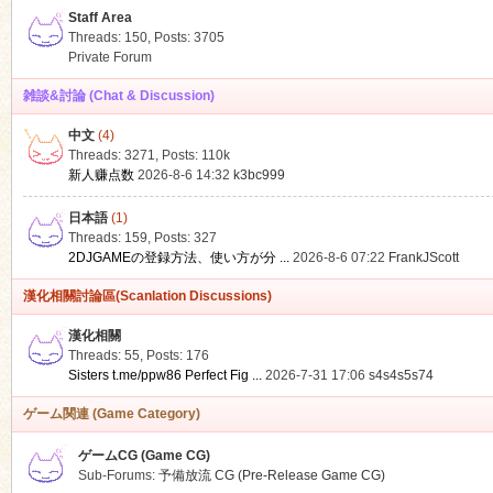
Staff Area
Threads: 150
,
Posts: 3705
Private Forum
雑談&討論 (Chat & Discussion)
中文
(4)
ko
Threads: 3271
,
Posts:
110k
新人赚点数
2026-8-6 14:32
k3bc999
日本語
(1)
Threads: 159
,
Posts: 327
2DJGAMEの登録方法、使い方が分 ...
2026-8-6 07:22
FrankJScott
漢化相關討論區(Scanlation Discussions)
漢化相關
Threads: 55
,
Posts: 176
co
Sisters t.me/ppw86 Perfect Fig ...
2026-7-31 17:06
s4s4s5s74
ゲーム関連 (Game Category)
ゲームCG (Game CG)
Sub-Forums:
予備放流 CG (Pre-Release Game CG)