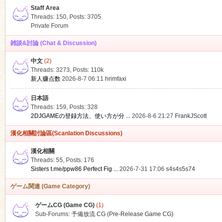
Staff Area
Threads: 150
,
Posts: 3705
Private Forum
雑談&討論 (Chat & Discussion)
中文
(2)
ko
Threads: 3273
,
Posts:
110k
新人赚点数
2026-8-7 06:11
hrimfaxi
日本語
Threads: 159
,
Posts: 328
2DJGAMEの登録方法、使い方が分 ...
2026-8-6 21:27
FrankJScott
漢化相關討論區(Scanlation Discussions)
漢化相關
Threads: 55
,
Posts: 176
co
Sisters t.me/ppw86 Perfect Fig ...
2026-7-31 17:06
s4s4s5s74
ゲーム関連 (Game Category)
ゲームCG (Game CG)
(1)
Sub-Forums:
予備放流 CG (Pre-Release Game CG)