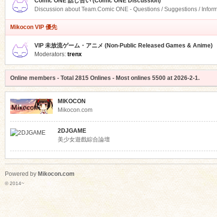
Comic ONE 話し合い (Comic ONE Discussion)
Discussion about Team.Comic ONE - Questions / Suggestions / Infor
Mikocon VIP 優先
VIP 未放流ゲーム・アニメ (Non-Public Released Games & Anime)
Moderators:
trenx
Online members
- Total
2815
Onlines - Most onlines
5500
at
2026-2-1
.
MIKOCON
Mikocon.com
2DJGAME
美少女遊戲綜合論壇
Powered by
Mikocon.com
© 2014~