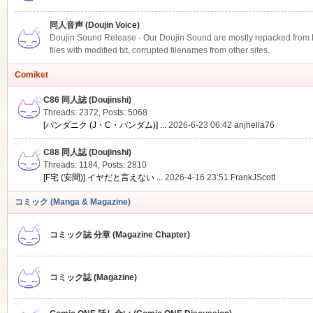
同人音声 (Doujin Voice)
Doujin Sound Release - Our Doujin Sound are mostly repacked from DLS
files with modified txt, corrupted filenames from other sites.
Comiket
C86 同人誌 (Doujinshi)
Threads: 2372
,
Posts: 5068
[パンダニク (J・C・パンダム)] ...
2026-6-23 06:42
anjhella76
C88 同人誌 (Doujinshi)
Threads: 1184
,
Posts: 2810
[F宅 (安間)] イヤだと言えない ...
2026-4-16 23:51
FrankJScott
コミック (Manga & Magazine)
コミック誌 分章 (Magazine Chapter)
コミック誌 (Magazine)