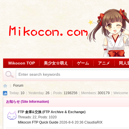
Mikocon TOP
美少女☆萌え
ゲーム
アニメ
同人
Forum
Today:
10
|
Yesterday:
26
|
Posts:
1198256
|
Members:
300179
|
Welcome 
お知らせ (Site Information)
Mi
»
FTP 倉庫&交換 (FTP Archive & Exchange)
Threads: 22
,
Posts: 1020
Mikocon FTP Quick Guide
2026-8-6 20:36
ClaudiaRIX