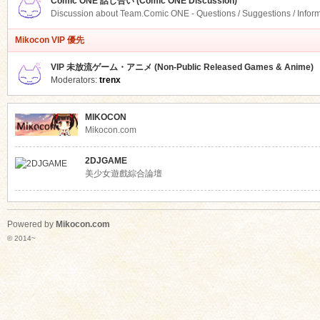
Comic ONE 話し合い (Comic ONE Discussion)
Discussion about Team.Comic ONE - Questions / Suggestions / Infor
Mikocon VIP 優先
VIP 未放流ゲーム・アニメ (Non-Public Released Games & Anime)
Moderators:
trenx
MIKOCON
Mikocon.com
2DJGAME
美少女遊戲綜合論壇
Powered by
Mikocon.com
© 2014~