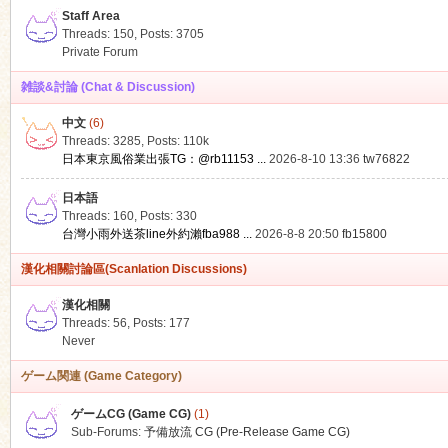
Staff Area
Threads: 150
,
Posts: 3705
Private Forum
雑談&討論 (Chat & Discussion)
中文
(6)
ko
Threads: 3285
,
Posts:
110k
日本東京風俗業出張TG：@rb11153 ...
2026-8-10 13:36
tw76822
日本語
Threads: 160
,
Posts: 330
台灣小雨外送茶line外約瀨fba988 ...
2026-8-8 20:50
fb15800
漢化相關討論區(Scanlation Discussions)
漢化相關
Threads: 56
,
Posts: 177
co
Never
ゲーム関連 (Game Category)
ゲームCG (Game CG)
(1)
Sub-Forums:
予備放流 CG (Pre-Release Game CG)