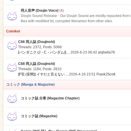
同人音声 (Doujin Voice)
(4)
Doujin Sound Release - Our Doujin Sound are mostly repacked from DLS
files with modified txt, corrupted filenames from other sites.
Comiket
C86 同人誌 (Doujinshi)
Threads: 2372
,
Posts: 5068
[パンダニク (J・C・パンダム)] ...
2026-6-23 06:42
anjhella76
C88 同人誌 (Doujinshi)
Threads: 1184
,
Posts: 2810
[F宅 (安間)] イヤだと言えない ...
2026-4-16 23:51
FrankJScott
コミック (Manga & Magazine)
コミック誌 分章 (Magazine Chapter)
コミック誌 (Magazine)