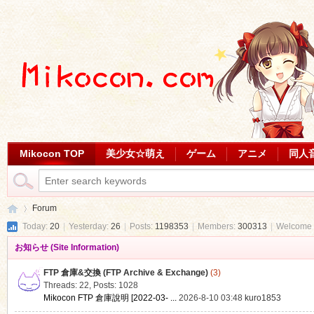
Mikocon TOP
美少女☆萌え
ゲーム
アニメ
同人
Forum
Today:
20
|
Yesterday:
26
|
Posts:
1198353
|
Members:
300313
|
Welcome 
お知らせ (Site Information)
Mi
»
FTP 倉庫&交換 (FTP Archive & Exchange)
(3)
Threads: 22
,
Posts: 1028
Mikocon FTP 倉庫說明 [2022-03- ...
2026-8-10 03:48
kuro1853