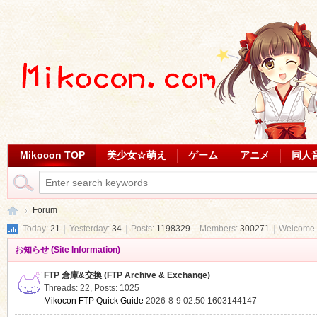
Mikocon TOP
美少女☆萌え
ゲーム
アニメ
同人
Forum
Today:
21
|
Yesterday:
34
|
Posts:
1198329
|
Members:
300271
|
Welcome 
お知らせ (Site Information)
Mi
»
FTP 倉庫&交換 (FTP Archive & Exchange)
Threads: 22
,
Posts: 1025
Mikocon FTP Quick Guide
2026-8-9 02:50
1603144147