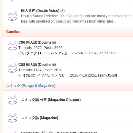
同人音声 (Doujin Voice)
(3)
Doujin Sound Release - Our Doujin Sound are mostly repacked from DLS
files with modified txt, corrupted filenames from other sites.
Comiket
C86 同人誌 (Doujinshi)
Threads: 2372
,
Posts: 5068
[パンダニク (J・C・パンダム)] ...
2026-6-23 06:42
anjhella76
C88 同人誌 (Doujinshi)
Threads: 1184
,
Posts: 2810
[F宅 (安間)] イヤだと言えない ...
2026-4-16 23:51
FrankJScott
コミック (Manga & Magazine)
コミック誌 分章 (Magazine Chapter)
コミック誌 (Magazine)