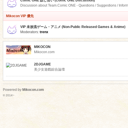
Comic ONE 話し合い (Comic ONE Discussion)
Discussion about Team.Comic ONE - Questions / Suggestions / Infor
Mikocon VIP 優先
VIP 未放流ゲーム・アニメ (Non-Public Released Games & Anime)
Moderators:
trenx
MIKOCON
Mikocon.com
2DJGAME
美少女遊戲綜合論壇
Powered by
Mikocon.com
© 2014~