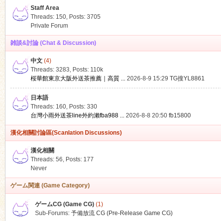
Staff Area
Threads: 150
,
Posts: 3705
Private Forum
雑談&討論 (Chat & Discussion)
中文
(4)
ko
Threads: 3283
,
Posts:
110k
桜華館東京大阪外送茶推薦｜高質 ...
2026-8-9 15:29
TG搜YL8861
日本語
Threads: 160
,
Posts: 330
台灣小雨外送茶line外約瀨fba988 ...
2026-8-8 20:50
fb15800
漢化相關討論區(Scanlation Discussions)
漢化相關
Threads: 56
,
Posts: 177
co
Never
ゲーム関連 (Game Category)
ゲームCG (Game CG)
(1)
Sub-Forums:
予備放流 CG (Pre-Release Game CG)