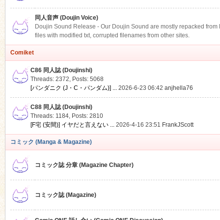
同人音声 (Doujin Voice)
Doujin Sound Release - Our Doujin Sound are mostly repacked from DLS
files with modified txt, corrupted filenames from other sites.
Comiket
C86 同人誌 (Doujinshi)
Threads: 2372
,
Posts: 5068
[パンダニク (J・C・パンダム)] ...
2026-6-23 06:42
anjhella76
C88 同人誌 (Doujinshi)
Threads: 1184
,
Posts: 2810
[F宅 (安間)] イヤだと言えない ...
2026-4-16 23:51
FrankJScott
コミック (Manga & Magazine)
コミック誌 分章 (Magazine Chapter)
コミック誌 (Magazine)