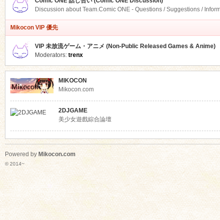
Comic ONE 話し合い (Comic ONE Discussion)
Discussion about Team.Comic ONE - Questions / Suggestions / Infor
Mikocon VIP 優先
VIP 未放流ゲーム・アニメ (Non-Public Released Games & Anime)
Moderators:
trenx
MIKOCON
Mikocon.com
2DJGAME
美少女遊戲綜合論壇
Powered by
Mikocon.com
© 2014~