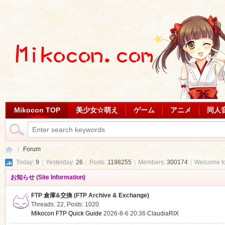
Mikocon TOP
美少女☆萌え
ゲーム
アニメ
同人
Forum
Today:
9
|
Yesterday:
26
|
Posts:
1198255
|
Members:
300174
|
Welcome t
お知らせ (Site Information)
Mi
»
FTP 倉庫&交換 (FTP Archive & Exchange)
Threads: 22
,
Posts: 1020
Mikocon FTP Quick Guide
2026-8-6 20:36
ClaudiaRIX