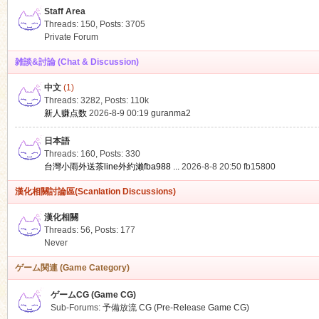
Staff Area
Threads: 150
,
Posts: 3705
Private Forum
雑談&討論 (Chat & Discussion)
中文
(1)
ko
Threads: 3282
,
Posts:
110k
新人赚点数
2026-8-9 00:19
guranma2
日本語
Threads: 160
,
Posts: 330
台灣小雨外送茶line外約瀨fba988 ...
2026-8-8 20:50
fb15800
漢化相關討論區(Scanlation Discussions)
漢化相關
Threads: 56
,
Posts: 177
co
Never
ゲーム関連 (Game Category)
ゲームCG (Game CG)
Sub-Forums:
予備放流 CG (Pre-Release Game CG)