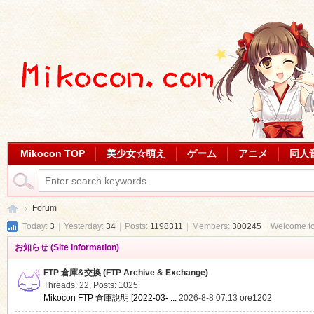
Mikocon TOP
美少女☆萌え
ゲーム
アニメ
同人
Forum
Today:
3
|
Yesterday:
34
|
Posts:
1198311
|
Members:
300245
|
Welcome t
お知らせ (Site Information)
Mi
»
FTP 倉庫&交換 (FTP Archive & Exchange)
Threads: 22
,
Posts: 1025
Mikocon FTP 倉庫說明 [2022-03- ...
2026-8-8 07:13
ore1202