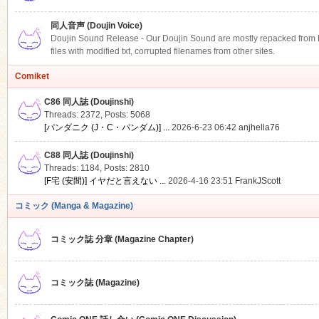
同人音声 (Doujin Voice)
Doujin Sound Release - Our Doujin Sound are mostly repacked from DLS
files with modified txt, corrupted filenames from other sites.
Comiket
C86 同人誌 (Doujinshi)
Threads: 2372
,
Posts: 5068
[パンダニク (J・C・パンダム)] ...
2026-6-23 06:42
anjhella76
C88 同人誌 (Doujinshi)
Threads: 1184
,
Posts: 2810
[F宅 (安間)] イヤだと言えない ...
2026-4-16 23:51
FrankJScott
コミック (Manga & Magazine)
コミック誌 分章 (Magazine Chapter)
コミック誌 (Magazine)