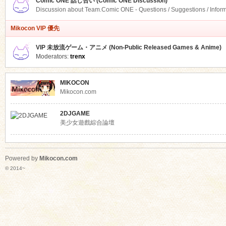
Comic ONE 話し合い (Comic ONE Discussion)
Discussion about Team.Comic ONE - Questions / Suggestions / Infor
Mikocon VIP 優先
VIP 未放流ゲーム・アニメ (Non-Public Released Games & Anime)
Moderators:
trenx
MIKOCON
Mikocon.com
2DJGAME
美少女遊戲綜合論壇
Powered by
Mikocon.com
© 2014~