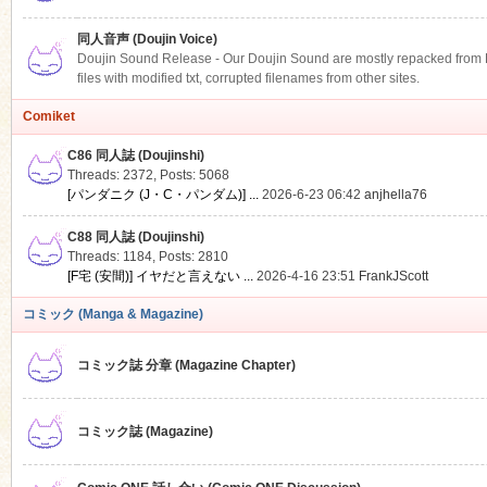
同人音声 (Doujin Voice)
Doujin Sound Release - Our Doujin Sound are mostly repacked from DLS
files with modified txt, corrupted filenames from other sites.
Comiket
C86 同人誌 (Doujinshi)
Threads: 2372
,
Posts: 5068
[パンダニク (J・C・パンダム)] ...
2026-6-23 06:42
anjhella76
C88 同人誌 (Doujinshi)
Threads: 1184
,
Posts: 2810
[F宅 (安間)] イヤだと言えない ...
2026-4-16 23:51
FrankJScott
コミック (Manga & Magazine)
コミック誌 分章 (Magazine Chapter)
コミック誌 (Magazine)