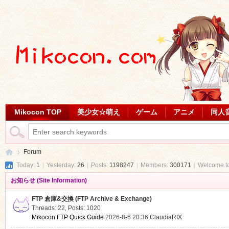
Mikocon TOP
美少女☆萌え
ゲーム
アニメ
同人
Forum
Today:
1
|
Yesterday:
26
|
Posts:
1198247
|
Members:
300171
|
Welcome t
お知らせ (Site Information)
Mi
»
FTP 倉庫&交換 (FTP Archive & Exchange)
Threads: 22
,
Posts: 1020
Mikocon FTP Quick Guide
2026-8-6 20:36
ClaudiaRIX