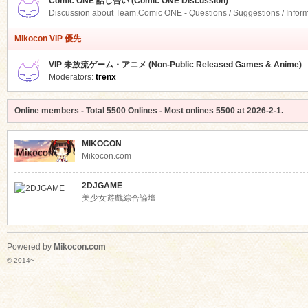
Comic ONE 話し合い (Comic ONE Discussion)
Discussion about Team.Comic ONE - Questions / Suggestions / Infor
Mikocon VIP 優先
VIP 未放流ゲーム・アニメ (Non-Public Released Games & Anime)
Moderators:
trenx
Online members
- Total
5500
Onlines - Most onlines
5500
at
2026-2-1
.
MIKOCON
Mikocon.com
2DJGAME
美少女遊戲綜合論壇
Powered by
Mikocon.com
© 2014~