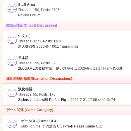
Staff Area
Threads: 150
,
Posts: 3705
Private Forum
雑談&討論 (Chat & Discussion)
中文
(1)
ko
Threads: 3273
,
Posts:
110k
新人赚点数
2026-8-7 00:17
guranma2
日本語
Threads: 159
,
Posts: 328
2DJGAMEの登録方法、使い方が分 ...
2026-8-6 21:27
FrankJScott
漢化相關討論區(Scanlation Discussions)
漢化相關
Threads: 55
,
Posts: 176
co
Sisters t.me/ppw86 Perfect Fig ...
2026-7-31 17:06
s4s4s5s74
ゲーム関連 (Game Category)
ゲームCG (Game CG)
Sub-Forums:
予備放流 CG (Pre-Release Game CG)