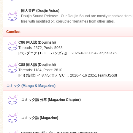
同人音声 (Doujin Voice)
Doujin Sound Release - Our Doujin Sound are mostly repacked from DLS
files with modified txt, corrupted filenames from other sites.
Comiket
C86 同人誌 (Doujinshi)
Threads: 2372
,
Posts: 5068
[パンダニク (J・C・パンダム)] ...
2026-6-23 06:42
anjhella76
C88 同人誌 (Doujinshi)
Threads: 1184
,
Posts: 2810
[F宅 (安間)] イヤだと言えない ...
2026-4-16 23:51
FrankJScott
コミック (Manga & Magazine)
コミック誌 分章 (Magazine Chapter)
コミック誌 (Magazine)