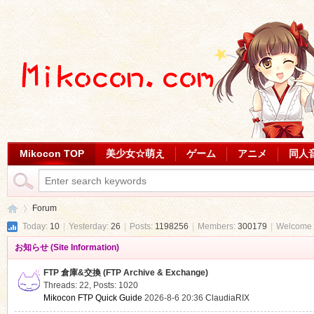
Mikocon TOP
美少女☆萌え
ゲーム
アニメ
同人
Forum
Today:
10
|
Yesterday:
26
|
Posts:
1198256
|
Members:
300179
|
Welcome 
お知らせ (Site Information)
Mi
»
FTP 倉庫&交換 (FTP Archive & Exchange)
Threads: 22
,
Posts: 1020
Mikocon FTP Quick Guide
2026-8-6 20:36
ClaudiaRIX