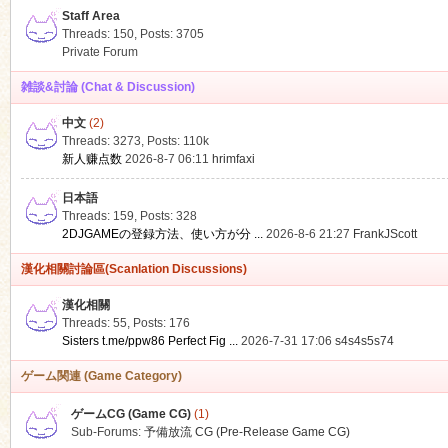
Staff Area
Threads: 150
,
Posts: 3705
Private Forum
雑談&討論 (Chat & Discussion)
中文
(2)
ko
Threads: 3273
,
Posts:
110k
新人赚点数
2026-8-7 06:11
hrimfaxi
日本語
Threads: 159
,
Posts: 328
2DJGAMEの登録方法、使い方が分 ...
2026-8-6 21:27
FrankJScott
漢化相關討論區(Scanlation Discussions)
漢化相關
Threads: 55
,
Posts: 176
co
Sisters t.me/ppw86 Perfect Fig ...
2026-7-31 17:06
s4s4s5s74
ゲーム関連 (Game Category)
ゲームCG (Game CG)
(1)
Sub-Forums:
予備放流 CG (Pre-Release Game CG)