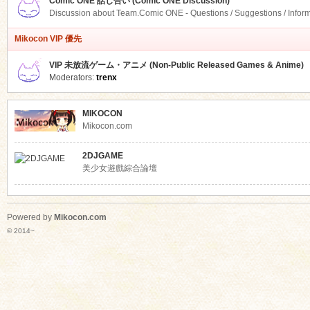
Comic ONE 話し合い (Comic ONE Discussion)
Discussion about Team.Comic ONE - Questions / Suggestions / Infor
Mikocon VIP 優先
VIP 未放流ゲーム・アニメ (Non-Public Released Games & Anime)
Moderators:
trenx
MIKOCON
Mikocon.com
2DJGAME
美少女遊戲綜合論壇
Powered by
Mikocon.com
© 2014~