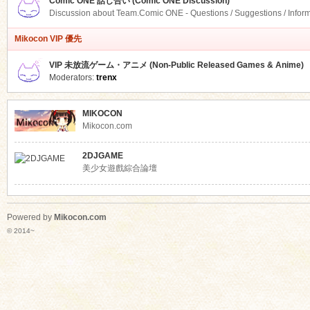
Comic ONE 話し合い (Comic ONE Discussion)
Discussion about Team.Comic ONE - Questions / Suggestions / Infor
Mikocon VIP 優先
VIP 未放流ゲーム・アニメ (Non-Public Released Games & Anime)
Moderators:
trenx
MIKOCON
Mikocon.com
2DJGAME
美少女遊戲綜合論壇
Powered by
Mikocon.com
© 2014~