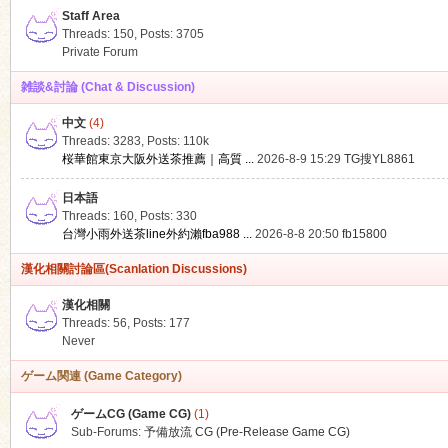
Staff Area
Threads: 150
,
Posts: 3705
Private Forum
雑談&討論 (Chat & Discussion)
中文
(4)
ko
Threads: 3283
,
Posts:
110k
桜華館東京大阪外送茶推薦｜高質 ...
2026-8-9 15:29
TG搜YL8861
日本語
Threads: 160
,
Posts: 330
台灣小雨外送茶line外約瀨fba988 ...
2026-8-8 20:50
fb15800
漢化相關討論區(Scanlation Discussions)
漢化相關
Threads: 56
,
Posts: 177
co
Never
ゲーム関連 (Game Category)
ゲームCG (Game CG)
(1)
Sub-Forums:
予備放流 CG (Pre-Release Game CG)