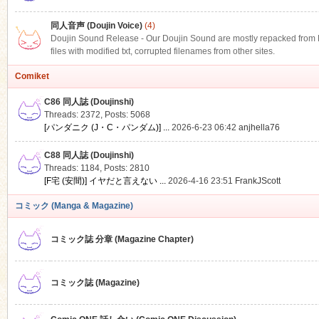
同人音声 (Doujin Voice)
(4)
Doujin Sound Release - Our Doujin Sound are mostly repacked from DLS
files with modified txt, corrupted filenames from other sites.
Comiket
C86 同人誌 (Doujinshi)
Threads: 2372
,
Posts: 5068
[パンダニク (J・C・パンダム)] ...
2026-6-23 06:42
anjhella76
C88 同人誌 (Doujinshi)
Threads: 1184
,
Posts: 2810
[F宅 (安間)] イヤだと言えない ...
2026-4-16 23:51
FrankJScott
コミック (Manga & Magazine)
コミック誌 分章 (Magazine Chapter)
コミック誌 (Magazine)