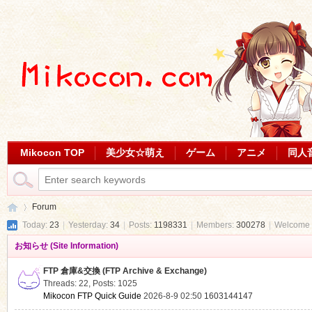
Mikocon TOP
美少女☆萌え
ゲーム
アニメ
同人
Forum
Today:
23
|
Yesterday:
34
|
Posts:
1198331
|
Members:
300278
|
Welcome 
お知らせ (Site Information)
Mi
»
FTP 倉庫&交換 (FTP Archive & Exchange)
Threads: 22
,
Posts: 1025
Mikocon FTP Quick Guide
2026-8-9 02:50
1603144147