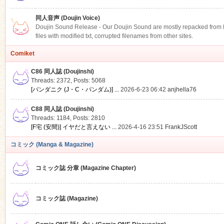
同人音声 (Doujin Voice)
Doujin Sound Release - Our Doujin Sound are mostly repacked from DLS
files with modified txt, corrupted filenames from other sites.
Comiket
C86 同人誌 (Doujinshi)
Threads: 2372
,
Posts: 5068
[パンダニク (J・C・パンダム)] ...
2026-6-23 06:42
anjhella76
C88 同人誌 (Doujinshi)
Threads: 1184
,
Posts: 2810
[F宅 (安間)] イヤだと言えない ...
2026-4-16 23:51
FrankJScott
コミック (Manga & Magazine)
コミック誌 分章 (Magazine Chapter)
コミック誌 (Magazine)