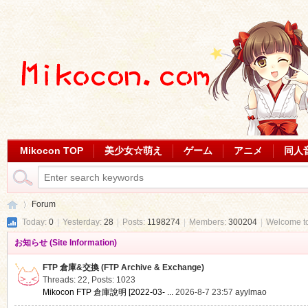
Mikocon TOP
美少女☆萌え
ゲーム
アニメ
同人
Forum
Today:
0
|
Yesterday:
28
|
Posts:
1198274
|
Members:
300204
|
Welcome t
お知らせ (Site Information)
Mi
»
FTP 倉庫&交換 (FTP Archive & Exchange)
Threads: 22
,
Posts: 1023
Mikocon FTP 倉庫說明 [2022-03- ...
2026-8-7 23:57
ayylmao