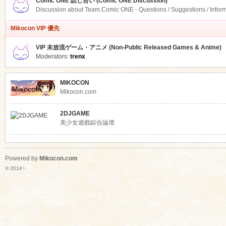
Comic ONE 話し合い (Comic ONE Discussion)
Discussion about Team.Comic ONE - Questions / Suggestions / Infor
Mikocon VIP 優先
VIP 未放流ゲーム・アニメ (Non-Public Released Games & Anime)
Moderators:
trenx
MIKOCON
Mikocon.com
2DJGAME
美少女遊戲綜合論壇
Powered by
Mikocon.com
© 2014~