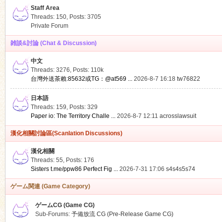
Staff Area
Threads: 150
,
Posts: 3705
Private Forum
雑談&討論 (Chat & Discussion)
中文
ko
Threads: 3276
,
Posts:
110k
台灣外送茶賴:85632或TG：@at569 ...
2026-8-7 16:18
tw76822
日本語
Threads: 159
,
Posts: 329
Paper io: The Territory Challe ...
2026-8-7 12:11
acrosslawsuit
漢化相關討論區(Scanlation Discussions)
漢化相關
Threads: 55
,
Posts: 176
co
Sisters t.me/ppw86 Perfect Fig ...
2026-7-31 17:06
s4s4s5s74
ゲーム関連 (Game Category)
ゲームCG (Game CG)
Sub-Forums:
予備放流 CG (Pre-Release Game CG)