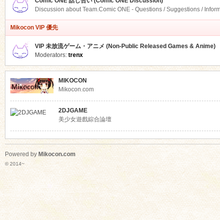
Comic ONE 話し合い (Comic ONE Discussion)
Discussion about Team.Comic ONE - Questions / Suggestions / Infor
Mikocon VIP 優先
VIP 未放流ゲーム・アニメ (Non-Public Released Games & Anime)
Moderators:
trenx
MIKOCON
Mikocon.com
2DJGAME
美少女遊戲綜合論壇
Powered by
Mikocon.com
© 2014~