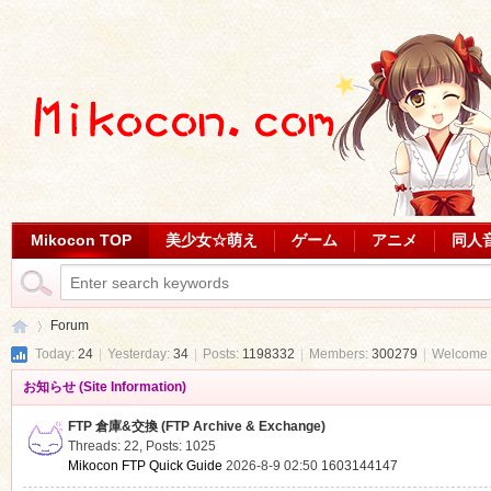
Mikocon TOP
美少女☆萌え
ゲーム
アニメ
同人
Forum
Today:
24
|
Yesterday:
34
|
Posts:
1198332
|
Members:
300279
|
Welcome 
お知らせ (Site Information)
Mi
»
FTP 倉庫&交換 (FTP Archive & Exchange)
Threads: 22
,
Posts: 1025
Mikocon FTP Quick Guide
2026-8-9 02:50
1603144147