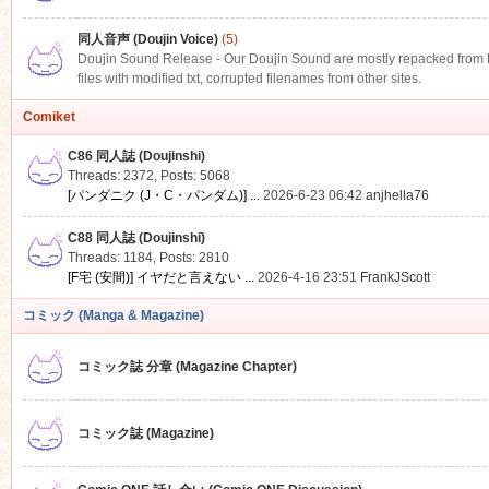
同人音声 (Doujin Voice)
(5)
Doujin Sound Release - Our Doujin Sound are mostly repacked from DLS
files with modified txt, corrupted filenames from other sites.
Comiket
C86 同人誌 (Doujinshi)
Threads: 2372
,
Posts: 5068
[パンダニク (J・C・パンダム)] ...
2026-6-23 06:42
anjhella76
C88 同人誌 (Doujinshi)
Threads: 1184
,
Posts: 2810
[F宅 (安間)] イヤだと言えない ...
2026-4-16 23:51
FrankJScott
コミック (Manga & Magazine)
コミック誌 分章 (Magazine Chapter)
コミック誌 (Magazine)