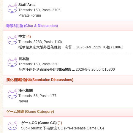
Staff Area
Threads: 150
,
Posts: 3705
Private Forum
雑談&討論 (Chat & Discussion)
中文
(4)
ko
Threads: 3283
,
Posts:
110k
桜華館東京大阪外送茶推薦｜高質 ...
2026-8-9 15:29
TG搜YL8861
日本語
Threads: 160
,
Posts: 330
台灣小雨外送茶line外約瀨fba988 ...
2026-8-8 20:50
fb15800
漢化相關討論區(Scanlation Discussions)
漢化相關
Threads: 56
,
Posts: 177
co
Never
ゲーム関連 (Game Category)
ゲームCG (Game CG)
(1)
Sub-Forums:
予備放流 CG (Pre-Release Game CG)