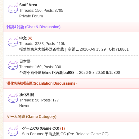
Staff Area
Threads: 150
,
Posts: 3705
Private Forum
雑談&討論 (Chat & Discussion)
中文
(4)
ko
Threads: 3283
,
Posts:
110k
桜華館東京大阪外送茶推薦｜高質 ...
2026-8-9 15:29
TG搜YL8861
日本語
Threads: 160
,
Posts: 330
台灣小雨外送茶line外約瀨fba988 ...
2026-8-8 20:50
fb15800
漢化相關討論區(Scanlation Discussions)
漢化相關
Threads: 56
,
Posts: 177
co
Never
ゲーム関連 (Game Category)
ゲームCG (Game CG)
(1)
Sub-Forums:
予備放流 CG (Pre-Release Game CG)