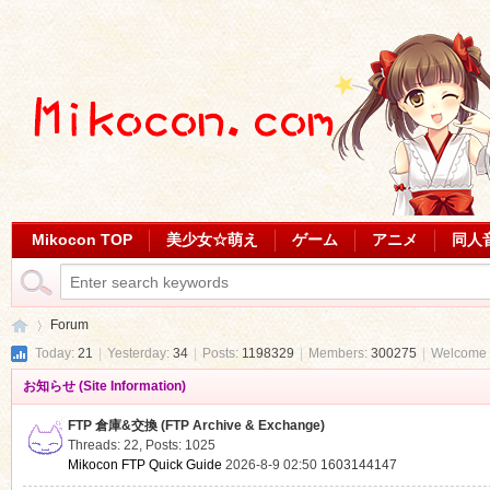
Mikocon TOP
美少女☆萌え
ゲーム
アニメ
同人
Forum
Today:
21
|
Yesterday:
34
|
Posts:
1198329
|
Members:
300275
|
Welcome 
お知らせ (Site Information)
Mi
»
FTP 倉庫&交換 (FTP Archive & Exchange)
Threads: 22
,
Posts: 1025
Mikocon FTP Quick Guide
2026-8-9 02:50
1603144147