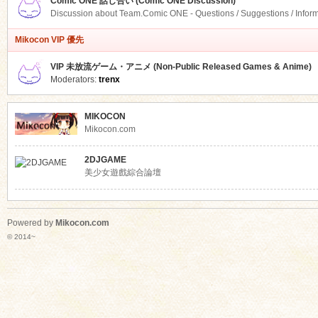
Comic ONE 話し合い (Comic ONE Discussion)
Discussion about Team.Comic ONE - Questions / Suggestions / Infor
Mikocon VIP 優先
VIP 未放流ゲーム・アニメ (Non-Public Released Games & Anime)
Moderators:
trenx
MIKOCON
Mikocon.com
2DJGAME
美少女遊戲綜合論壇
Powered by
Mikocon.com
© 2014~