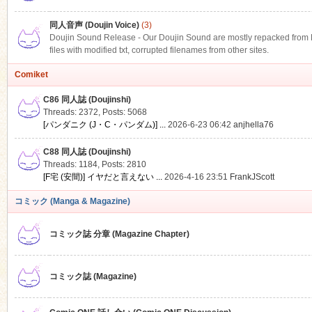
同人音声 (Doujin Voice)
(3)
Doujin Sound Release - Our Doujin Sound are mostly repacked from DLS
files with modified txt, corrupted filenames from other sites.
Comiket
C86 同人誌 (Doujinshi)
Threads: 2372
,
Posts: 5068
[パンダニク (J・C・パンダム)] ...
2026-6-23 06:42
anjhella76
C88 同人誌 (Doujinshi)
Threads: 1184
,
Posts: 2810
[F宅 (安間)] イヤだと言えない ...
2026-4-16 23:51
FrankJScott
コミック (Manga & Magazine)
コミック誌 分章 (Magazine Chapter)
コミック誌 (Magazine)