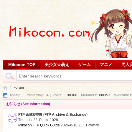
Mikocon TOP
美少女☆萌え
ゲーム
アニメ
同人
Forum
Today:
1
|
Yesterday:
34
|
Posts:
1198366
|
Members:
300353
|
Welcome t
お知らせ (Site Information)
Mi
»
FTP 倉庫&交換 (FTP Archive & Exchange)
Threads: 22
,
Posts: 1028
Mikocon FTP Quick Guide
2026-8-10 23:51
cylfflck