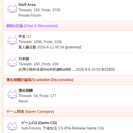
Staff Area
Threads: 150
,
Posts: 3705
Private Forum
雑談&討論 (Chat & Discussion)
中文
(1)
ko
Threads: 3286
,
Posts:
110k
新人赚点数
2026-8-11 00:34
guranma2
日本語
Threads: 160
,
Posts: 330
台灣小雨外送茶line外約瀨fba988 ...
2026-8-8 20:50
fb15800
漢化相關討論區(Scanlation Discussions)
漢化相關
Threads: 56
,
Posts: 177
co
Never
ゲーム関連 (Game Category)
ゲームCG (Game CG)
Sub-Forums:
予備放流 CG (Pre-Release Game CG)