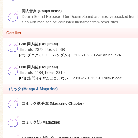
同人音声 (Doujin Voice)
Doujin Sound Release - Our Doujin Sound are mostly repacked from DLS
files with modified txt, corrupted filenames from other sites.
Comiket
C86 同人誌 (Doujinshi)
Threads: 2372
,
Posts: 5068
[パンダニク (J・C・パンダム)] ...
2026-6-23 06:42
anjhella76
C88 同人誌 (Doujinshi)
Threads: 1184
,
Posts: 2810
[F宅 (安間)] イヤだと言えない ...
2026-4-16 23:51
FrankJScott
コミック (Manga & Magazine)
コミック誌 分章 (Magazine Chapter)
コミック誌 (Magazine)