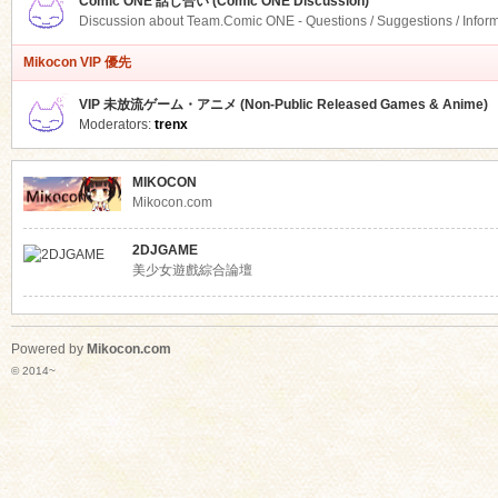
Comic ONE 話し合い (Comic ONE Discussion)
Discussion about Team.Comic ONE - Questions / Suggestions / Infor
Mikocon VIP 優先
VIP 未放流ゲーム・アニメ (Non-Public Released Games & Anime)
Moderators:
trenx
MIKOCON
Mikocon.com
2DJGAME
美少女遊戲綜合論壇
Powered by
Mikocon.com
© 2014~