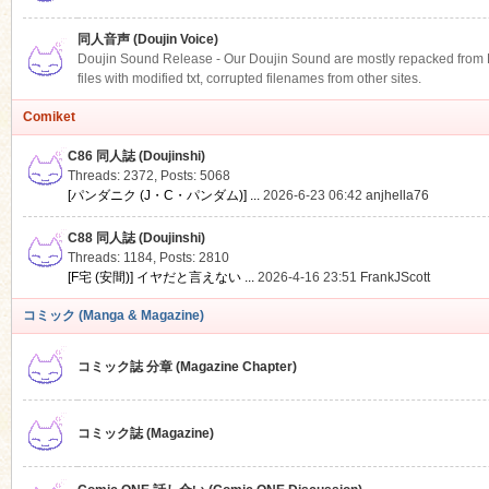
同人音声 (Doujin Voice)
Doujin Sound Release - Our Doujin Sound are mostly repacked from DLS
files with modified txt, corrupted filenames from other sites.
Comiket
C86 同人誌 (Doujinshi)
Threads: 2372
,
Posts: 5068
[パンダニク (J・C・パンダム)] ...
2026-6-23 06:42
anjhella76
C88 同人誌 (Doujinshi)
Threads: 1184
,
Posts: 2810
[F宅 (安間)] イヤだと言えない ...
2026-4-16 23:51
FrankJScott
コミック (Manga & Magazine)
コミック誌 分章 (Magazine Chapter)
コミック誌 (Magazine)