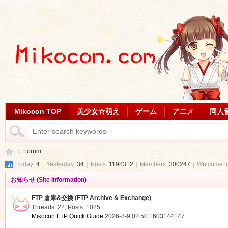
Mikocon TOP
美少女☆萌え
ゲーム
アニメ
同人
Forum
Today:
4
|
Yesterday:
34
|
Posts:
1198312
|
Members:
300247
|
Welcome t
お知らせ (Site Information)
Mi
»
FTP 倉庫&交換 (FTP Archive & Exchange)
Threads: 22
,
Posts: 1025
Mikocon FTP Quick Guide
2026-8-9 02:50
1603144147