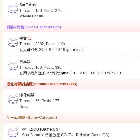
Staff Area
Threads: 150
,
Posts: 3705
Private Forum
雑談&討論 (Chat & Discussion)
中文
(1)
ko
Threads: 3282
,
Posts:
110k
新人赚点数
2026-8-9 00:19
guranma2
日本語
Threads: 160
,
Posts: 330
台灣小雨外送茶line外約瀨fba988 ...
2026-8-8 20:50
fb15800
漢化相關討論區(Scanlation Discussions)
漢化相關
Threads: 56
,
Posts: 177
co
Never
ゲーム関連 (Game Category)
ゲームCG (Game CG)
Sub-Forums:
予備放流 CG (Pre-Release Game CG)