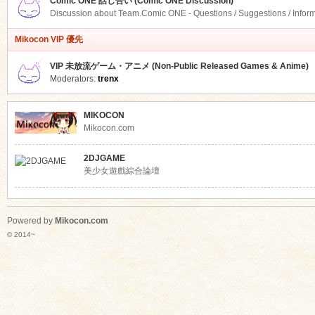
Comic ONE 話し合い (Comic ONE Discussion)
Discussion about Team.Comic ONE - Questions / Suggestions / Infor
Mikocon VIP 優先
VIP 未放流ゲーム・アニメ (Non-Public Released Games & Anime)
Moderators:
trenx
MIKOCON
Mikocon.com
2DJGAME
美少女遊戲綜合論壇
Powered by
Mikocon.com
© 2014~