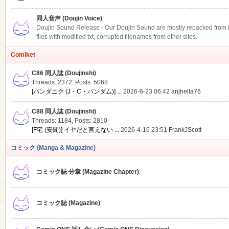
同人音声 (Doujin Voice)
Doujin Sound Release - Our Doujin Sound are mostly repacked from DLS
files with modified txt, corrupted filenames from other sites.
Comiket
C86 同人誌 (Doujinshi)
Threads: 2372
,
Posts: 5068
[パンダニク (J・C・パンダム)] ...
2026-6-23 06:42
anjhella76
C88 同人誌 (Doujinshi)
Threads: 1184
,
Posts: 2810
[F宅 (安間)] イヤだと言えない ...
2026-4-16 23:51
FrankJScott
コミック (Manga & Magazine)
コミック誌 分章 (Magazine Chapter)
コミック誌 (Magazine)