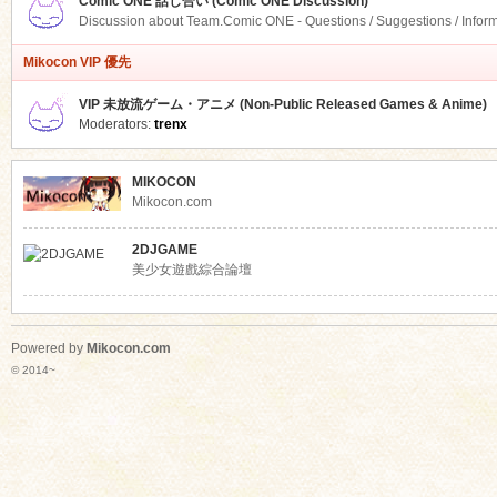
Comic ONE 話し合い (Comic ONE Discussion)
Discussion about Team.Comic ONE - Questions / Suggestions / Infor
Mikocon VIP 優先
VIP 未放流ゲーム・アニメ (Non-Public Released Games & Anime)
Moderators:
trenx
MIKOCON
Mikocon.com
2DJGAME
美少女遊戲綜合論壇
Powered by
Mikocon.com
© 2014~