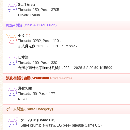
Staff Area
Threads: 150
,
Posts: 3705
Private Forum
雑談&討論 (Chat & Discussion)
中文
(1)
ko
Threads: 3282
,
Posts:
110k
新人赚点数
2026-8-9 00:19
guranma2
日本語
Threads: 160
,
Posts: 330
台灣小雨外送茶line外約瀨fba988 ...
2026-8-8 20:50
fb15800
漢化相關討論區(Scanlation Discussions)
漢化相關
Threads: 56
,
Posts: 177
co
Never
ゲーム関連 (Game Category)
ゲームCG (Game CG)
Sub-Forums:
予備放流 CG (Pre-Release Game CG)