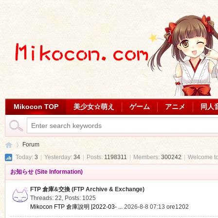
Mikocon TOP
美少女☆萌え
ゲーム
アニメ
同人
Forum
Today:
3
|
Yesterday:
34
|
Posts:
1198311
|
Members:
300242
|
Welcome t
お知らせ (Site Information)
Mi
»
FTP 倉庫&交換 (FTP Archive & Exchange)
Threads: 22
,
Posts: 1025
Mikocon FTP 倉庫說明 [2022-03- ...
2026-8-8 07:13
ore1202