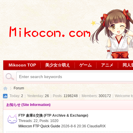
Mikocon TOP
美少女☆萌え
ゲーム
アニメ
同人
Forum
Today:
2
|
Yesterday:
26
|
Posts:
1198248
|
Members:
300172
|
Welcome t
お知らせ (Site Information)
Mi
»
FTP 倉庫&交換 (FTP Archive & Exchange)
Threads: 22
,
Posts: 1020
Mikocon FTP Quick Guide
2026-8-6 20:36
ClaudiaRIX