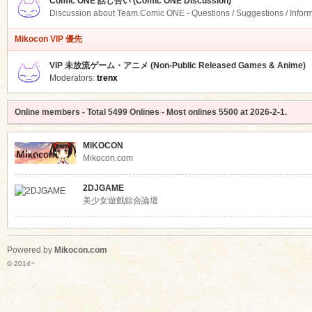
Comic ONE 話し合い (Comic ONE Discussion)
Discussion about Team.Comic ONE - Questions / Suggestions / Infor
Mikocon VIP 優先
VIP 未放流ゲーム・アニメ (Non-Public Released Games & Anime)
Moderators:
trenx
Online members
- Total
5499
Onlines - Most onlines
5500
at
2026-2-1
.
MIKOCON
Mikocon.com
2DJGAME
美少女遊戲綜合論壇
Powered by
Mikocon.com
© 2014~