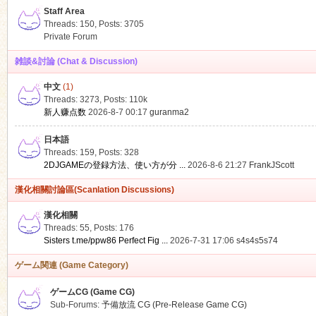
Staff Area
Threads: 150
,
Posts: 3705
Private Forum
雑談&討論 (Chat & Discussion)
中文
(1)
ko
Threads: 3273
,
Posts:
110k
新人赚点数
2026-8-7 00:17
guranma2
日本語
Threads: 159
,
Posts: 328
2DJGAMEの登録方法、使い方が分 ...
2026-8-6 21:27
FrankJScott
漢化相關討論區(Scanlation Discussions)
漢化相關
Threads: 55
,
Posts: 176
co
Sisters t.me/ppw86 Perfect Fig ...
2026-7-31 17:06
s4s4s5s74
ゲーム関連 (Game Category)
ゲームCG (Game CG)
Sub-Forums:
予備放流 CG (Pre-Release Game CG)