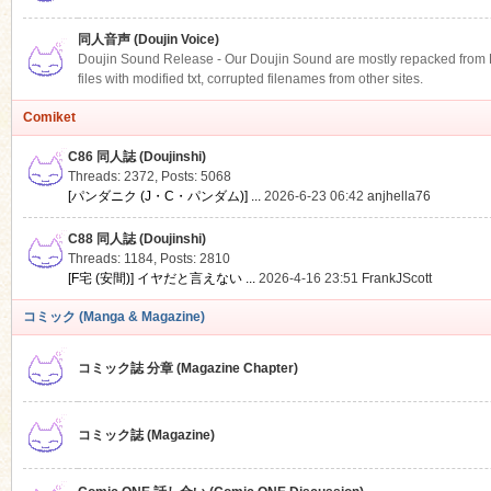
同人音声 (Doujin Voice)
Doujin Sound Release - Our Doujin Sound are mostly repacked from DLS
files with modified txt, corrupted filenames from other sites.
Comiket
C86 同人誌 (Doujinshi)
Threads: 2372
,
Posts: 5068
[パンダニク (J・C・パンダム)] ...
2026-6-23 06:42
anjhella76
C88 同人誌 (Doujinshi)
Threads: 1184
,
Posts: 2810
[F宅 (安間)] イヤだと言えない ...
2026-4-16 23:51
FrankJScott
コミック (Manga & Magazine)
コミック誌 分章 (Magazine Chapter)
コミック誌 (Magazine)