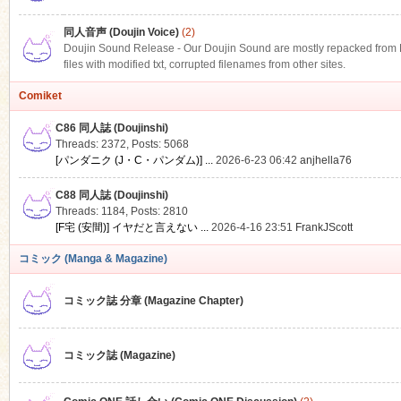
同人音声 (Doujin Voice)
(2)
Doujin Sound Release - Our Doujin Sound are mostly repacked from DLS
files with modified txt, corrupted filenames from other sites.
Comiket
C86 同人誌 (Doujinshi)
Threads: 2372
,
Posts: 5068
[パンダニク (J・C・パンダム)] ...
2026-6-23 06:42
anjhella76
C88 同人誌 (Doujinshi)
Threads: 1184
,
Posts: 2810
[F宅 (安間)] イヤだと言えない ...
2026-4-16 23:51
FrankJScott
コミック (Manga & Magazine)
コミック誌 分章 (Magazine Chapter)
コミック誌 (Magazine)