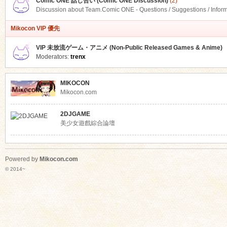
Comic ONE 話し合い (Comic ONE Discussion)
(2)
Discussion about Team.Comic ONE - Questions / Suggestions / Infor
Mikocon VIP 優先
VIP 未放流ゲーム・アニメ (Non-Public Released Games & Anime)
Moderators:
trenx
MIKOCON
Mikocon.com
2DJGAME
美少女遊戲綜合論壇
Powered by
Mikocon.com
© 2014~