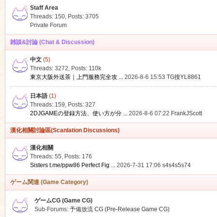
Staff Area
Threads: 150
,
Posts: 3705
Private Forum
雑談&討論 (Chat & Discussion)
中文
(5)
ko
Threads: 3272
,
Posts:
110k
東京大阪外送茶｜上門服務完全攻 ...
2026-8-6 15:53
TG搜YL8861
日本語
(1)
Threads: 159
,
Posts: 327
2DJGAMEの登録方法、使い方が分 ...
2026-8-6 07:22
FrankJScott
漢化相關討論區(Scanlation Discussions)
漢化相關
Threads: 55
,
Posts: 176
co
Sisters t.me/ppw86 Perfect Fig ...
2026-7-31 17:06
s4s4s5s74
ゲーム関連 (Game Category)
ゲームCG (Game CG)
Sub-Forums:
予備放流 CG (Pre-Release Game CG)