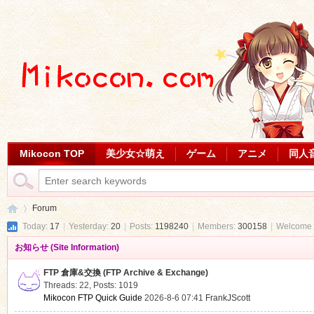
Mikocon TOP
美少女☆萌え
ゲーム
アニメ
同人
Forum
Today:
17
|
Yesterday:
20
|
Posts:
1198240
|
Members:
300158
|
Welcome 
お知らせ (Site Information)
Mi
»
FTP 倉庫&交換 (FTP Archive & Exchange)
Threads: 22
,
Posts: 1019
Mikocon FTP Quick Guide
2026-8-6 07:41
FrankJScott