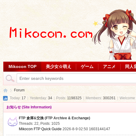
Mikocon TOP
美少女☆萌え
ゲーム
アニメ
同人
Forum
Today:
17
|
Yesterday:
34
|
Posts:
1198325
|
Members:
300261
|
Welcome 
お知らせ (Site Information)
Mi
»
FTP 倉庫&交換 (FTP Archive & Exchange)
Threads: 22
,
Posts: 1025
Mikocon FTP Quick Guide
2026-8-9 02:50
1603144147