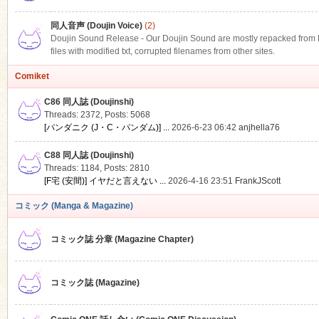
同人音声 (Doujin Voice)
(2)
Doujin Sound Release - Our Doujin Sound are mostly repacked from DLS
files with modified txt, corrupted filenames from other sites.
Comiket
C86 同人誌 (Doujinshi)
Threads: 2372
,
Posts: 5068
[パンダニク (J・C・パンダム)] ...
2026-6-23 06:42
anjhella76
C88 同人誌 (Doujinshi)
Threads: 1184
,
Posts: 2810
[F宅 (安間)] イヤだと言えない ...
2026-4-16 23:51
FrankJScott
コミック (Manga & Magazine)
コミック誌 分章 (Magazine Chapter)
コミック誌 (Magazine)