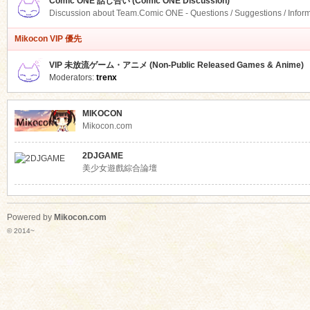
Comic ONE 話し合い (Comic ONE Discussion)
Discussion about Team.Comic ONE - Questions / Suggestions / Infor
Mikocon VIP 優先
VIP 未放流ゲーム・アニメ (Non-Public Released Games & Anime)
Moderators:
trenx
MIKOCON
Mikocon.com
2DJGAME
美少女遊戲綜合論壇
Powered by
Mikocon.com
© 2014~