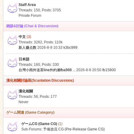
Staff Area
Threads: 150
,
Posts: 3705
Private Forum
雑談&討論 (Chat & Discussion)
中文
(3)
ko
Threads: 3282
,
Posts:
110k
新人赚点数
2026-8-9 10:33
k3bc999
日本語
Threads: 160
,
Posts: 330
台灣小雨外送茶line外約瀨fba988 ...
2026-8-8 20:50
fb15800
漢化相關討論區(Scanlation Discussions)
漢化相關
Threads: 56
,
Posts: 177
co
Never
ゲーム関連 (Game Category)
ゲームCG (Game CG)
(1)
Sub-Forums:
予備放流 CG (Pre-Release Game CG)