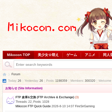
Mikocon TOP
美少女☆萌え
ゲーム
アニメ
同人
Forum
Today:
26
|
Yesterday:
26
|
Posts:
1198359
|
Members:
300320
|
Welcome 
お知らせ (Site Information)
Mi
»
FTP 倉庫&交換 (FTP Archive & Exchange)
(3)
Threads: 22
,
Posts: 1028
Mikocon FTP Quick Guide
2026-8-10 14:07
FireSirGaming