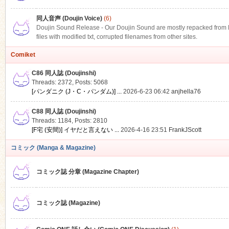
同人音声 (Doujin Voice)
(6)
Doujin Sound Release - Our Doujin Sound are mostly repacked from DLS
files with modified txt, corrupted filenames from other sites.
Comiket
C86 同人誌 (Doujinshi)
Threads: 2372
,
Posts: 5068
[パンダニク (J・C・パンダム)] ...
2026-6-23 06:42
anjhella76
C88 同人誌 (Doujinshi)
Threads: 1184
,
Posts: 2810
[F宅 (安間)] イヤだと言えない ...
2026-4-16 23:51
FrankJScott
コミック (Manga & Magazine)
コミック誌 分章 (Magazine Chapter)
コミック誌 (Magazine)