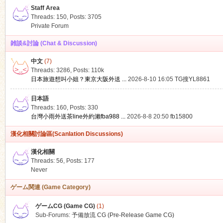
Staff Area
Threads: 150
,
Posts: 3705
Private Forum
雑談&討論 (Chat & Discussion)
中文
(7)
ko
Threads: 3286
,
Posts:
110k
日本旅遊想叫小姐？東京大阪外送 ...
2026-8-10 16:05
TG搜YL8861
日本語
Threads: 160
,
Posts: 330
台灣小雨外送茶line外約瀨fba988 ...
2026-8-8 20:50
fb15800
漢化相關討論區(Scanlation Discussions)
漢化相關
Threads: 56
,
Posts: 177
co
Never
ゲーム関連 (Game Category)
ゲームCG (Game CG)
(1)
Sub-Forums:
予備放流 CG (Pre-Release Game CG)