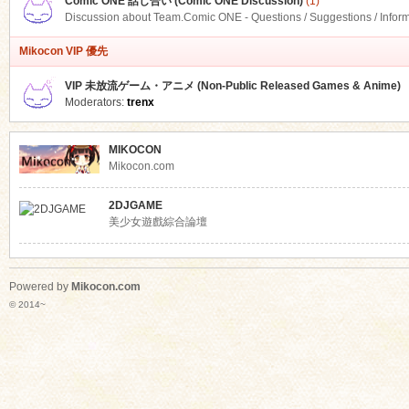
Comic ONE 話し合い (Comic ONE Discussion)
(1)
Discussion about Team.Comic ONE - Questions / Suggestions / Infor
Mikocon VIP 優先
VIP 未放流ゲーム・アニメ (Non-Public Released Games & Anime)
Moderators:
trenx
MIKOCON
Mikocon.com
2DJGAME
美少女遊戲綜合論壇
Powered by
Mikocon.com
© 2014~