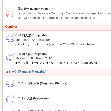
同人音声 (Doujin Voice)
(7)
Doujin Sound Release - Our Doujin Sound are mostly repacked from DLS
files with modified txt, corrupted filenames from other sites.
Comiket
C86 同人誌 (Doujinshi)
Threads: 2372
,
Posts: 5068
[パンダニク (J・C・パンダム)] ...
2026-6-23 06:42
anjhella76
C88 同人誌 (Doujinshi)
Threads: 1184
,
Posts: 2810
[F宅 (安間)] イヤだと言えない ...
2026-4-16 23:51
FrankJScott
コミック (Manga & Magazine)
コミック誌 分章 (Magazine Chapter)
コミック誌 (Magazine)