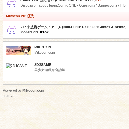
Comic ONE 話し合い (Comic ONE Discussion)
(1)
Discussion about Team.Comic ONE - Questions / Suggestions / Infor
Mikocon VIP 優先
VIP 未放流ゲーム・アニメ (Non-Public Released Games & Anime)
Moderators:
trenx
MIKOCON
Mikocon.com
2DJGAME
美少女遊戲綜合論壇
Powered by
Mikocon.com
© 2014~