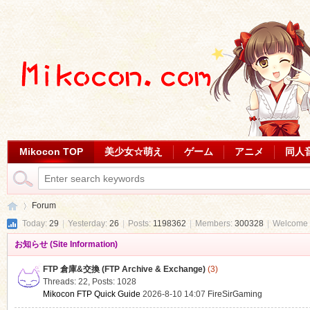
Mikocon TOP
美少女☆萌え
ゲーム
アニメ
同人
Forum
Today:
29
|
Yesterday:
26
|
Posts:
1198362
|
Members:
300328
|
Welcome 
お知らせ (Site Information)
Mi
»
FTP 倉庫&交換 (FTP Archive & Exchange)
(3)
Threads: 22
,
Posts: 1028
Mikocon FTP Quick Guide
2026-8-10 14:07
FireSirGaming