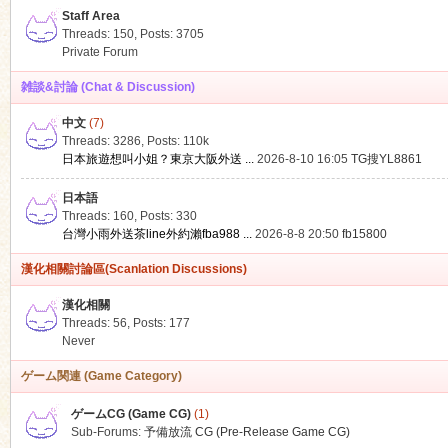
Staff Area
Threads: 150
,
Posts: 3705
Private Forum
雑談&討論 (Chat & Discussion)
中文
(7)
ko
Threads: 3286
,
Posts:
110k
日本旅遊想叫小姐？東京大阪外送 ...
2026-8-10 16:05
TG搜YL8861
日本語
Threads: 160
,
Posts: 330
台灣小雨外送茶line外約瀨fba988 ...
2026-8-8 20:50
fb15800
漢化相關討論區(Scanlation Discussions)
漢化相關
Threads: 56
,
Posts: 177
co
Never
ゲーム関連 (Game Category)
ゲームCG (Game CG)
(1)
Sub-Forums:
予備放流 CG (Pre-Release Game CG)