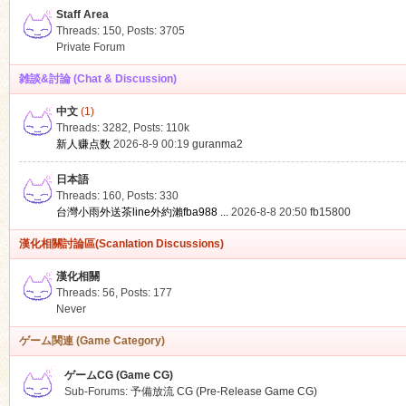
Staff Area
Threads: 150
,
Posts: 3705
Private Forum
雑談&討論 (Chat & Discussion)
中文
(1)
ko
Threads: 3282
,
Posts:
110k
新人赚点数
2026-8-9 00:19
guranma2
日本語
Threads: 160
,
Posts: 330
台灣小雨外送茶line外約瀨fba988 ...
2026-8-8 20:50
fb15800
漢化相關討論區(Scanlation Discussions)
漢化相關
Threads: 56
,
Posts: 177
co
Never
ゲーム関連 (Game Category)
ゲームCG (Game CG)
Sub-Forums:
予備放流 CG (Pre-Release Game CG)