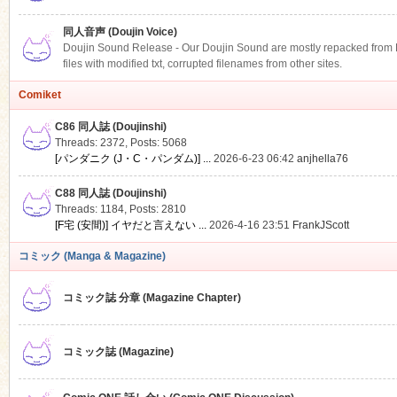
同人音声 (Doujin Voice)
Doujin Sound Release - Our Doujin Sound are mostly repacked from DLS
files with modified txt, corrupted filenames from other sites.
Comiket
C86 同人誌 (Doujinshi)
Threads: 2372
,
Posts: 5068
[パンダニク (J・C・パンダム)] ...
2026-6-23 06:42
anjhella76
C88 同人誌 (Doujinshi)
Threads: 1184
,
Posts: 2810
[F宅 (安間)] イヤだと言えない ...
2026-4-16 23:51
FrankJScott
コミック (Manga & Magazine)
コミック誌 分章 (Magazine Chapter)
コミック誌 (Magazine)