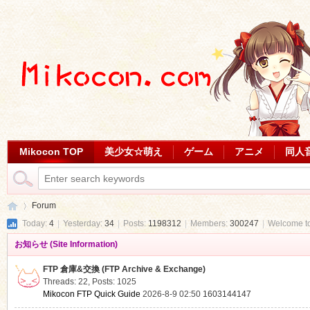
Mikocon TOP
美少女☆萌え
ゲーム
アニメ
同人
Forum
Today:
4
|
Yesterday:
34
|
Posts:
1198312
|
Members:
300247
|
Welcome t
お知らせ (Site Information)
Mi
»
FTP 倉庫&交換 (FTP Archive & Exchange)
Threads: 22
,
Posts: 1025
Mikocon FTP Quick Guide
2026-8-9 02:50
1603144147