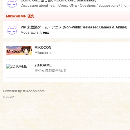
Comic ONE 話し合い (Comic ONE Discussion)
Discussion about Team.Comic ONE - Questions / Suggestions / Infor
Mikocon VIP 優先
VIP 未放流ゲーム・アニメ (Non-Public Released Games & Anime)
Moderators:
trenx
MIKOCON
Mikocon.com
2DJGAME
美少女遊戲綜合論壇
Powered by
Mikocon.com
© 2014~