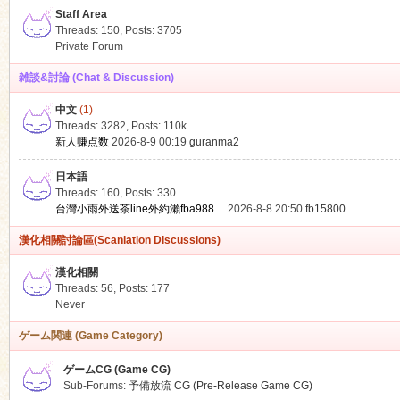
Staff Area
Threads: 150
,
Posts: 3705
Private Forum
雑談&討論 (Chat & Discussion)
中文
(1)
ko
Threads: 3282
,
Posts:
110k
新人赚点数
2026-8-9 00:19
guranma2
日本語
Threads: 160
,
Posts: 330
台灣小雨外送茶line外約瀨fba988 ...
2026-8-8 20:50
fb15800
漢化相關討論區(Scanlation Discussions)
漢化相關
Threads: 56
,
Posts: 177
co
Never
ゲーム関連 (Game Category)
ゲームCG (Game CG)
Sub-Forums:
予備放流 CG (Pre-Release Game CG)