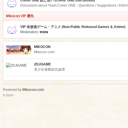
Comic ONE 話し合い (Comic ONE Discussion)
Discussion about Team.Comic ONE - Questions / Suggestions / Infor
Mikocon VIP 優先
VIP 未放流ゲーム・アニメ (Non-Public Released Games & Anime)
Moderators:
trenx
MIKOCON
Mikocon.com
2DJGAME
美少女遊戲綜合論壇
Powered by
Mikocon.com
© 2014~