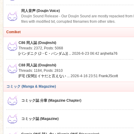
同人音声 (Doujin Voice)
Doujin Sound Release - Our Doujin Sound are mostly repacked from DLS
files with modified txt, corrupted filenames from other sites.
Comiket
C86 同人誌 (Doujinshi)
Threads: 2372
,
Posts: 5068
[パンダニク (J・C・パンダム)] ...
2026-6-23 06:42
anjhella76
C88 同人誌 (Doujinshi)
Threads: 1184
,
Posts: 2810
[F宅 (安間)] イヤだと言えない ...
2026-4-16 23:51
FrankJScott
コミック (Manga & Magazine)
コミック誌 分章 (Magazine Chapter)
コミック誌 (Magazine)