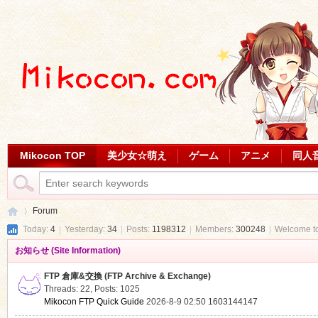
Mikocon TOP
美少女☆萌え
ゲーム
アニメ
同人
Forum
Today:
4
|
Yesterday:
34
|
Posts:
1198312
|
Members:
300248
|
Welcome t
お知らせ (Site Information)
Mi
»
FTP 倉庫&交換 (FTP Archive & Exchange)
Threads: 22
,
Posts: 1025
Mikocon FTP Quick Guide
2026-8-9 02:50
1603144147