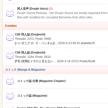
同人音声 (Doujin Voice)
(3)
Doujin Sound Release - Our Doujin Sound are mostly repacked from DLS
files with modified txt, corrupted filenames from other sites.
Comiket
C86 同人誌 (Doujinshi)
Threads: 2372
,
Posts: 5068
[パンダニク (J・C・パンダム)] ...
2026-6-23 06:42
anjhella76
C88 同人誌 (Doujinshi)
Threads: 1184
,
Posts: 2810
[F宅 (安間)] イヤだと言えない ...
2026-4-16 23:51
FrankJScott
コミック (Manga & Magazine)
コミック誌 分章 (Magazine Chapter)
コミック誌 (Magazine)