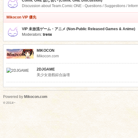
Comic ONE 話し合い (Comic ONE Discussion)
Discussion about Team.Comic ONE - Questions / Suggestions / Infor
Mikocon VIP 優先
VIP 未放流ゲーム・アニメ (Non-Public Released Games & Anime)
Moderators:
trenx
MIKOCON
Mikocon.com
2DJGAME
美少女遊戲綜合論壇
Powered by
Mikocon.com
© 2014~