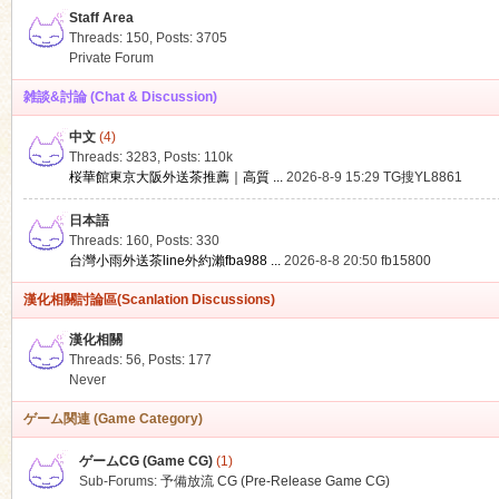
Staff Area
Threads: 150
,
Posts: 3705
Private Forum
雑談&討論 (Chat & Discussion)
中文
(4)
ko
Threads: 3283
,
Posts:
110k
桜華館東京大阪外送茶推薦｜高質 ...
2026-8-9 15:29
TG搜YL8861
日本語
Threads: 160
,
Posts: 330
台灣小雨外送茶line外約瀨fba988 ...
2026-8-8 20:50
fb15800
漢化相關討論區(Scanlation Discussions)
漢化相關
Threads: 56
,
Posts: 177
co
Never
ゲーム関連 (Game Category)
ゲームCG (Game CG)
(1)
Sub-Forums:
予備放流 CG (Pre-Release Game CG)