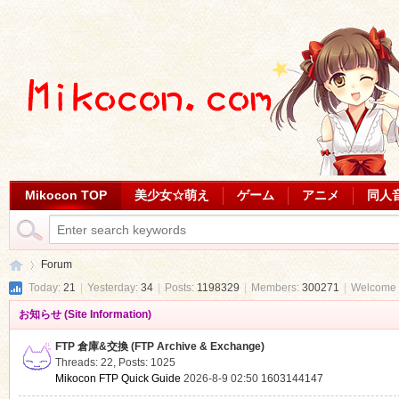
Mikocon TOP
美少女☆萌え
ゲーム
アニメ
同人
Forum
Today:
21
|
Yesterday:
34
|
Posts:
1198329
|
Members:
300271
|
Welcome 
お知らせ (Site Information)
Mi
»
FTP 倉庫&交換 (FTP Archive & Exchange)
Threads: 22
,
Posts: 1025
Mikocon FTP Quick Guide
2026-8-9 02:50
1603144147