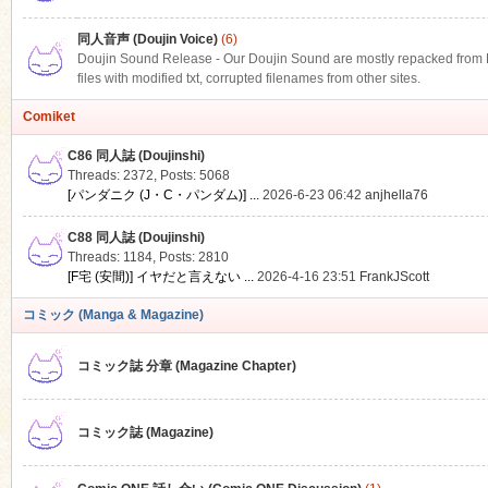
同人音声 (Doujin Voice)
(6)
Doujin Sound Release - Our Doujin Sound are mostly repacked from DLS
files with modified txt, corrupted filenames from other sites.
Comiket
C86 同人誌 (Doujinshi)
Threads: 2372
,
Posts: 5068
[パンダニク (J・C・パンダム)] ...
2026-6-23 06:42
anjhella76
C88 同人誌 (Doujinshi)
Threads: 1184
,
Posts: 2810
[F宅 (安間)] イヤだと言えない ...
2026-4-16 23:51
FrankJScott
コミック (Manga & Magazine)
コミック誌 分章 (Magazine Chapter)
コミック誌 (Magazine)