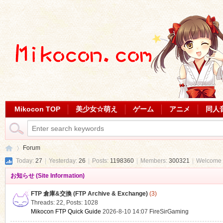
Mikocon TOP
美少女☆萌え
ゲーム
アニメ
同人
Forum
Today:
27
|
Yesterday:
26
|
Posts:
1198360
|
Members:
300321
|
Welcome 
お知らせ (Site Information)
Mi
»
FTP 倉庫&交換 (FTP Archive & Exchange)
(3)
Threads: 22
,
Posts: 1028
Mikocon FTP Quick Guide
2026-8-10 14:07
FireSirGaming