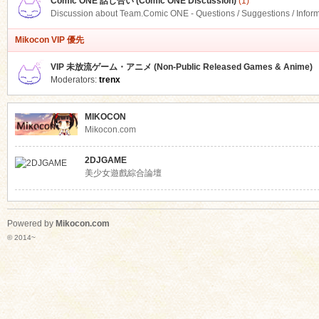
Comic ONE 話し合い (Comic ONE Discussion)
(1)
Discussion about Team.Comic ONE - Questions / Suggestions / Infor
Mikocon VIP 優先
VIP 未放流ゲーム・アニメ (Non-Public Released Games & Anime)
Moderators:
trenx
MIKOCON
Mikocon.com
2DJGAME
美少女遊戲綜合論壇
Powered by
Mikocon.com
© 2014~