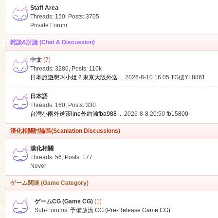
Staff Area
Threads: 150
,
Posts: 3705
Private Forum
雑談&討論 (Chat & Discussion)
中文
(7)
ko
Threads: 3286
,
Posts:
110k
日本旅遊想叫小姐？東京大阪外送 ...
2026-8-10 16:05
TG搜YL8861
日本語
Threads: 160
,
Posts: 330
台灣小雨外送茶line外約瀨fba988 ...
2026-8-8 20:50
fb15800
漢化相關討論區(Scanlation Discussions)
漢化相關
Threads: 56
,
Posts: 177
co
Never
ゲーム関連 (Game Category)
ゲームCG (Game CG)
(1)
Sub-Forums:
予備放流 CG (Pre-Release Game CG)