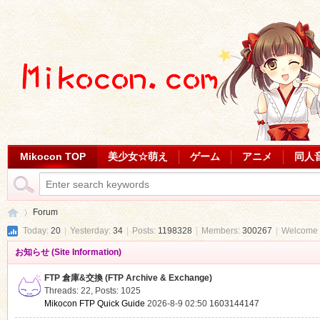
Mikocon TOP
美少女☆萌え
ゲーム
アニメ
同人
Forum
Today:
20
|
Yesterday:
34
|
Posts:
1198328
|
Members:
300267
|
Welcome 
お知らせ (Site Information)
Mi
»
FTP 倉庫&交換 (FTP Archive & Exchange)
Threads: 22
,
Posts: 1025
Mikocon FTP Quick Guide
2026-8-9 02:50
1603144147