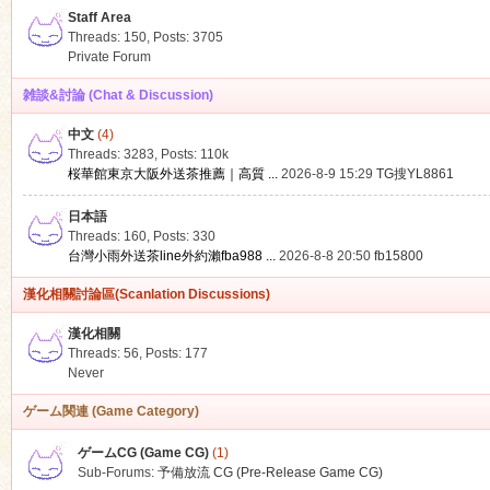
Staff Area
Threads: 150
,
Posts: 3705
Private Forum
雑談&討論 (Chat & Discussion)
中文
(4)
ko
Threads: 3283
,
Posts:
110k
桜華館東京大阪外送茶推薦｜高質 ...
2026-8-9 15:29
TG搜YL8861
日本語
Threads: 160
,
Posts: 330
台灣小雨外送茶line外約瀨fba988 ...
2026-8-8 20:50
fb15800
漢化相關討論區(Scanlation Discussions)
漢化相關
Threads: 56
,
Posts: 177
co
Never
ゲーム関連 (Game Category)
ゲームCG (Game CG)
(1)
Sub-Forums:
予備放流 CG (Pre-Release Game CG)