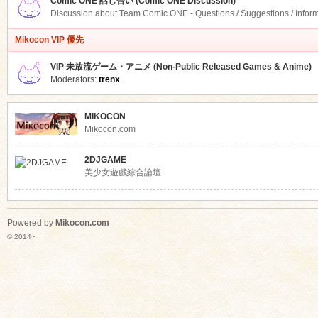
Comic ONE 話し合い (Comic ONE Discussion)
Discussion about Team.Comic ONE - Questions / Suggestions / Infor
Mikocon VIP 優先
VIP 未放流ゲーム・アニメ (Non-Public Released Games & Anime)
Moderators:
trenx
MIKOCON
Mikocon.com
2DJGAME
美少女遊戲綜合論壇
Powered by
Mikocon.com
© 2014~