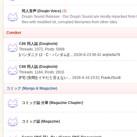
同人音声 (Doujin Voice)
(3)
Doujin Sound Release - Our Doujin Sound are mostly repacked from DLS
files with modified txt, corrupted filenames from other sites.
Comiket
C86 同人誌 (Doujinshi)
Threads: 2372
,
Posts: 5068
[パンダニク (J・C・パンダム)] ...
2026-6-23 06:42
anjhella76
C88 同人誌 (Doujinshi)
Threads: 1184
,
Posts: 2810
[F宅 (安間)] イヤだと言えない ...
2026-4-16 23:51
FrankJScott
コミック (Manga & Magazine)
コミック誌 分章 (Magazine Chapter)
コミック誌 (Magazine)