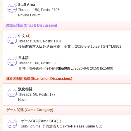
Staff Area
Threads: 150
,
Posts: 3705
Private Forum
雑談&討論 (Chat & Discussion)
中文
(4)
ko
Threads: 3283
,
Posts:
110k
桜華館東京大阪外送茶推薦｜高質 ...
2026-8-9 15:29
TG搜YL8861
日本語
Threads: 160
,
Posts: 330
台灣小雨外送茶line外約瀨fba988 ...
2026-8-8 20:50
fb15800
漢化相關討論區(Scanlation Discussions)
漢化相關
Threads: 56
,
Posts: 177
co
Never
ゲーム関連 (Game Category)
ゲームCG (Game CG)
(1)
Sub-Forums:
予備放流 CG (Pre-Release Game CG)