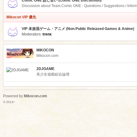
Comic ONE 話し合い (Comic ONE Discussion)
Discussion about Team.Comic ONE - Questions / Suggestions / Infor
Mikocon VIP 優先
VIP 未放流ゲーム・アニメ (Non-Public Released Games & Anime)
Moderators:
trenx
MIKOCON
Mikocon.com
2DJGAME
美少女遊戲綜合論壇
Powered by
Mikocon.com
© 2014~