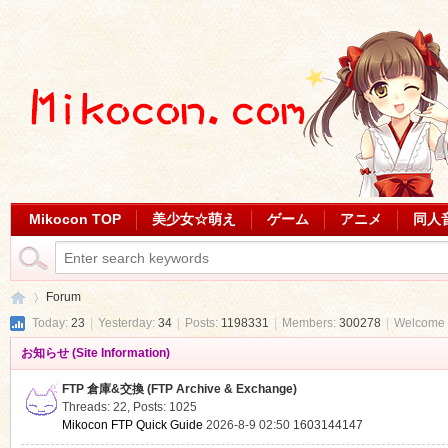
Mikocon TOP
美少女☆萌え
ゲーム
アニメ
同人
Forum
Today:
23
|
Yesterday:
34
|
Posts:
1198331
|
Members:
300278
|
Welcome 
お知らせ (Site Information)
Mi
»
FTP 倉庫&交換 (FTP Archive & Exchange)
Threads: 22
,
Posts: 1025
Mikocon FTP Quick Guide
2026-8-9 02:50
1603144147