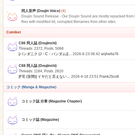
同人音声 (Doujin Voice)
(4)
Doujin Sound Release - Our Doujin Sound are mostly repacked from DLS
files with modified txt, corrupted filenames from other sites.
Comiket
C86 同人誌 (Doujinshi)
Threads: 2372
,
Posts: 5068
[パンダニク (J・C・パンダム)] ...
2026-6-23 06:42
anjhella76
C88 同人誌 (Doujinshi)
Threads: 1184
,
Posts: 2810
[F宅 (安間)] イヤだと言えない ...
2026-4-16 23:51
FrankJScott
コミック (Manga & Magazine)
コミック誌 分章 (Magazine Chapter)
コミック誌 (Magazine)