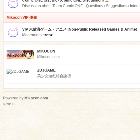
Comic ONE 話し合い (Comic ONE Discussion)
(2)
Discussion about Team.Comic ONE - Questions / Suggestions / Infor
Mikocon VIP 優先
VIP 未放流ゲーム・アニメ (Non-Public Released Games & Anime)
Moderators:
trenx
MIKOCON
Mikocon.com
2DJGAME
美少女遊戲綜合論壇
Powered by
Mikocon.com
© 2014~