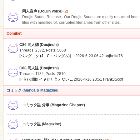
同人音声 (Doujin Voice)
(2)
Doujin Sound Release - Our Doujin Sound are mostly repacked from DLS
files with modified txt, corrupted filenames from other sites.
Comiket
C86 同人誌 (Doujinshi)
Threads: 2372
,
Posts: 5068
[パンダニク (J・C・パンダム)] ...
2026-6-23 06:42
anjhella76
C88 同人誌 (Doujinshi)
Threads: 1184
,
Posts: 2810
[F宅 (安間)] イヤだと言えない ...
2026-4-16 23:51
FrankJScott
コミック (Manga & Magazine)
コミック誌 分章 (Magazine Chapter)
コミック誌 (Magazine)