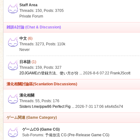
Staff Area
Threads: 150
,
Posts: 3705
Private Forum
雑談&討論 (Chat & Discussion)
中文
(6)
ko
Threads: 3273
,
Posts:
110k
Never
日本語
(1)
Threads: 159
,
Posts: 327
2DJGAMEの登録方法、使い方が分 ...
2026-8-6 07:22
FrankJScott
漢化相關討論區(Scanlation Discussions)
漢化相關
Threads: 55
,
Posts: 176
co
Sisters t.me/ppw86 Perfect Fig ...
2026-7-31 17:06
s4s4s5s74
ゲーム関連 (Game Category)
ゲームCG (Game CG)
Sub-Forums:
予備放流 CG (Pre-Release Game CG)