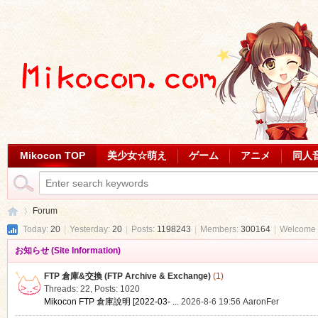
Mikocon TOP
美少女☆萌え
ゲーム
アニメ
同人
Forum
Today:
20
|
Yesterday:
20
|
Posts:
1198243
|
Members:
300164
|
Welcome 
お知らせ (Site Information)
Mi
»
FTP 倉庫&交換 (FTP Archive & Exchange)
(1)
Threads: 22
,
Posts: 1020
Mikocon FTP 倉庫說明 [2022-03- ...
2026-8-6 19:56
AaronFer