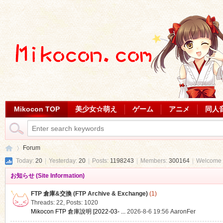
Mikocon TOP
美少女☆萌え
ゲーム
アニメ
同人
Forum
Today:
20
|
Yesterday:
20
|
Posts:
1198243
|
Members:
300164
|
Welcome 
お知らせ (Site Information)
Mi
»
FTP 倉庫&交換 (FTP Archive & Exchange)
(1)
Threads: 22
,
Posts: 1020
Mikocon FTP 倉庫說明 [2022-03- ...
2026-8-6 19:56
AaronFer