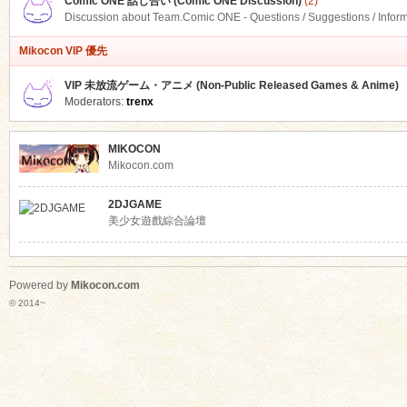
Comic ONE 話し合い (Comic ONE Discussion)
(2)
Discussion about Team.Comic ONE - Questions / Suggestions / Infor
Mikocon VIP 優先
VIP 未放流ゲーム・アニメ (Non-Public Released Games & Anime)
Moderators:
trenx
MIKOCON
Mikocon.com
2DJGAME
美少女遊戲綜合論壇
Powered by
Mikocon.com
© 2014~