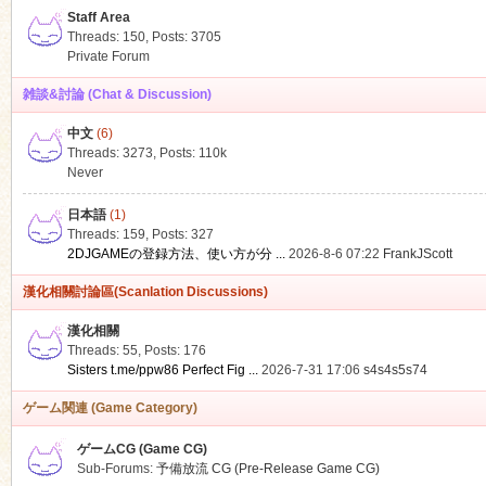
Staff Area
Threads: 150
,
Posts: 3705
Private Forum
雑談&討論 (Chat & Discussion)
中文
(6)
ko
Threads: 3273
,
Posts:
110k
Never
日本語
(1)
Threads: 159
,
Posts: 327
2DJGAMEの登録方法、使い方が分 ...
2026-8-6 07:22
FrankJScott
漢化相關討論區(Scanlation Discussions)
漢化相關
Threads: 55
,
Posts: 176
co
Sisters t.me/ppw86 Perfect Fig ...
2026-7-31 17:06
s4s4s5s74
ゲーム関連 (Game Category)
ゲームCG (Game CG)
Sub-Forums:
予備放流 CG (Pre-Release Game CG)