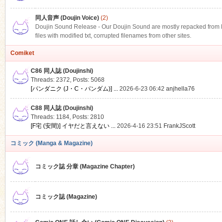
同人音声 (Doujin Voice)
(2)
Doujin Sound Release - Our Doujin Sound are mostly repacked from DLS
files with modified txt, corrupted filenames from other sites.
Comiket
C86 同人誌 (Doujinshi)
Threads: 2372
,
Posts: 5068
[パンダニク (J・C・パンダム)] ...
2026-6-23 06:42
anjhella76
C88 同人誌 (Doujinshi)
Threads: 1184
,
Posts: 2810
[F宅 (安間)] イヤだと言えない ...
2026-4-16 23:51
FrankJScott
コミック (Manga & Magazine)
コミック誌 分章 (Magazine Chapter)
コミック誌 (Magazine)