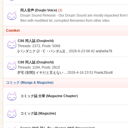
同人音声 (Doujin Voice)
(3)
Doujin Sound Release - Our Doujin Sound are mostly repacked from DLS
files with modified txt, corrupted filenames from other sites.
Comiket
C86 同人誌 (Doujinshi)
Threads: 2372
,
Posts: 5068
[パンダニク (J・C・パンダム)] ...
2026-6-23 06:42
anjhella76
C88 同人誌 (Doujinshi)
Threads: 1184
,
Posts: 2810
[F宅 (安間)] イヤだと言えない ...
2026-4-16 23:51
FrankJScott
コミック (Manga & Magazine)
コミック誌 分章 (Magazine Chapter)
コミック誌 (Magazine)