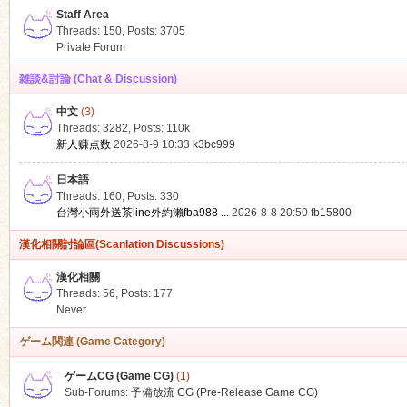
Staff Area
Threads: 150
,
Posts: 3705
Private Forum
雑談&討論 (Chat & Discussion)
中文
(3)
ko
Threads: 3282
,
Posts:
110k
新人赚点数
2026-8-9 10:33
k3bc999
日本語
Threads: 160
,
Posts: 330
台灣小雨外送茶line外約瀨fba988 ...
2026-8-8 20:50
fb15800
漢化相關討論區(Scanlation Discussions)
漢化相關
Threads: 56
,
Posts: 177
co
Never
ゲーム関連 (Game Category)
ゲームCG (Game CG)
(1)
Sub-Forums:
予備放流 CG (Pre-Release Game CG)