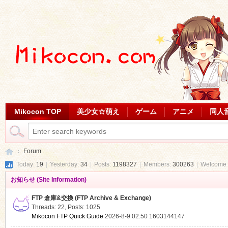
Mikocon TOP
美少女☆萌え
ゲーム
アニメ
同人
Forum
Today:
19
|
Yesterday:
34
|
Posts:
1198327
|
Members:
300263
|
Welcome 
お知らせ (Site Information)
Mi
»
FTP 倉庫&交換 (FTP Archive & Exchange)
Threads: 22
,
Posts: 1025
Mikocon FTP Quick Guide
2026-8-9 02:50
1603144147