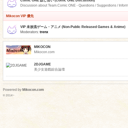
Comic ONE 話し合い (Comic ONE Discussion)
Discussion about Team.Comic ONE - Questions / Suggestions / Infor
Mikocon VIP 優先
VIP 未放流ゲーム・アニメ (Non-Public Released Games & Anime)
Moderators:
trenx
MIKOCON
Mikocon.com
2DJGAME
美少女遊戲綜合論壇
Powered by
Mikocon.com
© 2014~